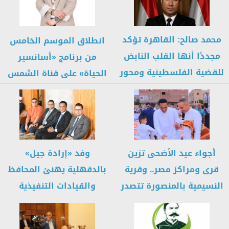
محمد صالح: القاهرة تؤكد
انطلاق الموسم الخامس
مجددًا أنها القلب النابض
من برنامج «أسانسير
للقضية الفلسطينية ومحور
الحياة» على قناة الشمس
جهود...
أجواء عيد الأضحى تزين
وفد «إرادة جيل»
قرى ومراكز مصر.. وقرية
بالدقهلية يهنئ المحافظ
النسيمية بالمنصورة تتصدر
والقيادات التنفيذية
مشاهد...
والشعبية بعيد الأضحى/
صور