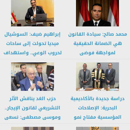
ويستوجب...
محمد صالح: سيادة القانون
إبراهيم ضيف: السوشيال
هي الضمانة الحقيقية
ميديا تحولت إلى ساحات
لمواجهة فوضى
لحروب الوعي.. واستهداف
السوشيال ميديا وحماية...
الشباب أخطر...
دراسة جديدة بالأكاديمية
حزب الغد يناقش الأثر
البحرية: الإصلاحات
التشريعي لقانون الإيجار..
المؤسسية مفتاح نمو
وموسى مصطفى: نسعى
التمويل بالدين للشركات
إلى حلول...