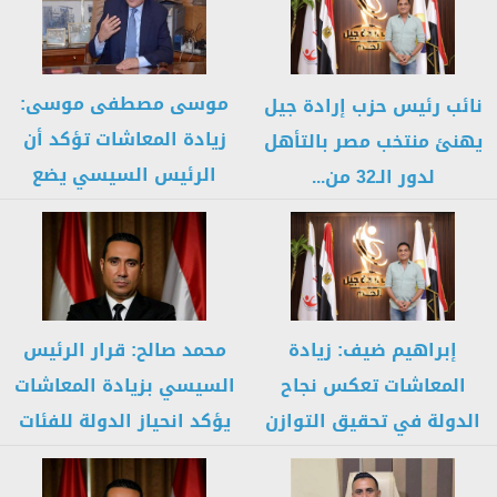
موسى مصطفى موسى:
نائب رئيس حزب إرادة جيل
زيادة المعاشات تؤكد أن
يهنئ منتخب مصر بالتأهل
الرئيس السيسي يضع
لدور الـ32 من...
المواطن البسيط...
إبراهيم ضيف: زيادة
محمد صالح: قرار الرئيس
المعاشات تعكس نجاح
السيسي بزيادة المعاشات
الدولة في تحقيق التوازن
يؤكد انحياز الدولة للفئات
بين الإصلاح...
الأولى...