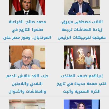
النائب مصطفى مزيرق:
محمد صالح: الفراعنة
زيادة المعاشات ترجمة
صنعوا التاريخ في
حقيقية لتوجيهات الرئيس
المونديال.. وفوز مصر على
السيسي ببناء مظلة...
نيوزيلندا ثمرة...
إبراهيم ضيف: المنتخب
حزب الغد يناقش الدعم
كتب صفحة جديدة في تاريخ
النقدي واللاجئين
الكرة المصرية وأثبت
والمعاشات والأحوال
قدرته...
الشخصية في اجتماع
موسع