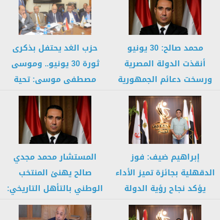
محمد صالح: 30 يونيو
حزب الغد يحتفل بذكرى
أنقذت الدولة المصرية
ثورة 30 يونيو.. وموسى
ورسخت دعائم الجمهورية
مصطفى موسى: تحية
الجديدة بقيادة...
للشعب...
إبراهيم ضيف: فوز
المستشار محمد مجدي
الدقهلية بجائزة تميز الأداء
صالح يهنئ المنتخب
يؤكد نجاح رؤية الدولة
الوطني بالتأهل التاريخي:
في...
”أسعدتم الملايين
ورفعتم...