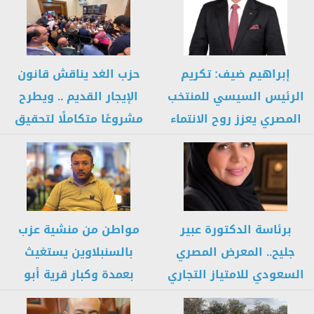
إبراهيم ضيف: تكريم
حزب الغد يناقش قانون
الرئيس السيسي للمنتخب
الإيجار القديم .. ويطرح
المصري يعزز روح الانتماء
مشروعًا متكاملًا لتحقيق
ويؤكد أن...
التوازن...
برئاسة الدكتورة عبير
مواطن من منشية عزب
جليح.. المعرض المصري
بالسنبلاوين يستغيث
السعودي للامتياز التجاري
بعمدة وكبار قرية أبو
يفتح آفاقًا جديدة...
قراميط لرفع...