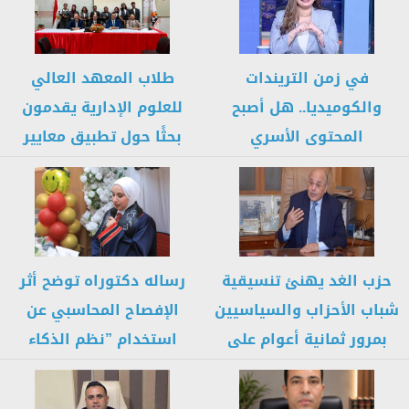
في زمن التريندات
طلاب المعهد العالي
والكوميديا.. هل أصبح
للعلوم الإدارية يقدمون
المحتوى الأسري
بحثًا حول تطبيق معايير
والاجتماعي هو الرابح
المراجعة الدولية...
الحقيقي؟
حزب الغد يهنئ تنسيقية
رساله دكتوراه توضح أثر
شباب الأحزاب والسياسيين
الإفصاح المحاسبي عن
بمرور ثمانية أعوام على
استخدام ”نظم الذكاء
تأسيسها
الاصطناعي” بتقارير...