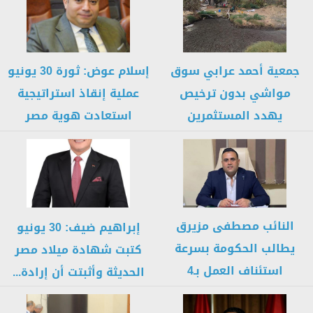
جمعية أحمد عرابي سوق
إسلام عوض: ثورة 30 يونيو
مواشي بدون ترخيص
عملية إنقاذ استراتيجية
يهدد المستثمرين
استعادت هوية مصر
بالهروب
وصاغت...
النائب مصطفى مزيرق
إبراهيم ضيف: 30 يونيو
يطالب الحكومة بسرعة
كتبت شهادة ميلاد مصر
استئناف العمل بـ4
الحديثة وأثبتت أن إرادة...
مستشفيات متوقفة في...