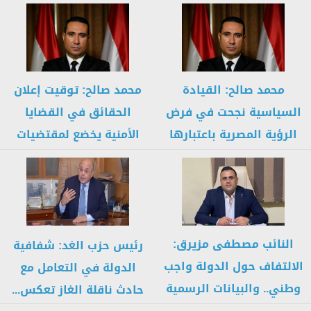
الفلسطينية تشهد...
الضامن الرئيسي...
محمد صالح: القيادة
محمد صالح: توقيت إعلان
السياسية نجحت في فرض
الحقائق في القضايا
الرؤية المصرية باعتبارها
الأمنية يخضع لمقتضيات
الأساس لأي...
الأمن القومي.....
النائب مصطفى مزيرق:
رئيس حزب الغد: شفافية
الالتفاف حول الدولة واجب
الدولة في التعامل مع
وطني.. والبيانات الرسمية
حادث ناقلة الغاز تعكس...
هي المصدر...