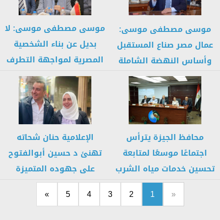
موسى مصطفى موسى: لا
موسى مصطفى موسى:
بديل عن بناء الشخصية
عمال مصر صناع المستقبل
المصرية لمواجهة التطرف
وأساس النهضة الشاملة
وصناعة...
محافظ الجيزة يترأس
الإعلامية حنان شحاته
اجتماعًا موسعًا لمتابعة
تهنئ د حسين أبوالفتوح
تحسين خدمات مياه الشرب
على جهوده المتميزة
والصرف الصحي
بمجموعة المرشدي...
»
5
4
3
2
1
«