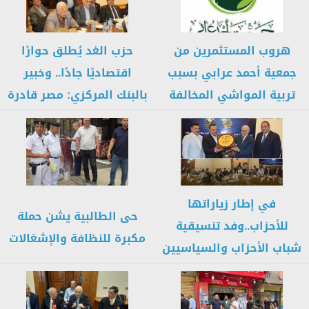
هروب المستثمرين من
حزب الغد يُطلق حوارًا
جمعية أحمد عرابي بسبب
اقتصاديًا جادًا.. وخبير
تربية المواشي المخالفة
بالبنك المركزي: مصر قادرة
للقانون والتلوث...
على...
في إطار زياراتها
حى الطالبية يشن حملة
للأحزاب..وفد تنسيقية
مكبرة للنظافة والإشغالات
شباب الأحزاب والسياسيين
يناقش مع قيادات
وأعضاء...