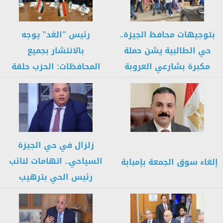
بتوجيهات محافظ الجيزة..
رئيس ”الغد” يوجه
حي الطالبية يشن حملة
بالانتشار بجميع
مكبرة بشارعي العروبة
المحافظات: الحزب حلقة
وعثمان محرم
الوصل الرسمية لتلبية
مطالب...
زلزال في حي الجيزة
السياحي.. اتهامات لنائب
إلغاء سوق الجمعة بإمبابة
رئيس الحي بترهيب
الموظفين