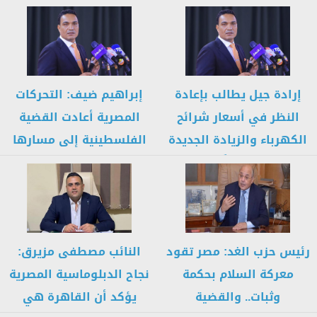
إرادة جيل يطالب بإعادة
إبراهيم ضيف: التحركات
النظر في أسعار شرائح
المصرية أعادت القضية
الكهرباء والزيادة الجديدة
الفلسطينية إلى مسارها
استجابةً...
الصحيح ورسخت مكانة...
رئيس حزب الغد: مصر تقود
النائب مصطفى مزيرق:
معركة السلام بحكمة
نجاح الدبلوماسية المصرية
وثبات.. والقضية
يؤكد أن القاهرة هي