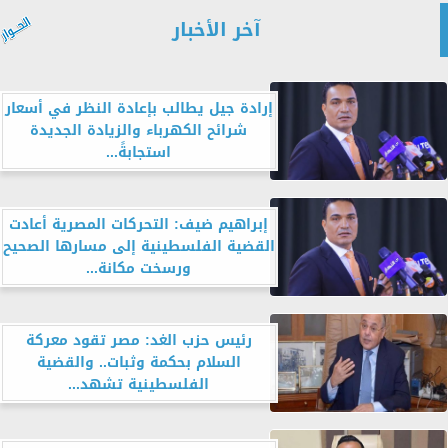
آخر الأخبار
إرادة جيل يطالب بإعادة النظر في أسعار
شرائح الكهرباء والزيادة الجديدة
استجابةً...
إبراهيم ضيف: التحركات المصرية أعادت
القضية الفلسطينية إلى مسارها الصحيح
ورسخت مكانة...
رئيس حزب الغد: مصر تقود معركة
السلام بحكمة وثبات.. والقضية
الفلسطينية تشهد...