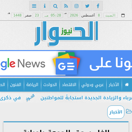
مـ
هـ
السبت
8
أغسطس
2026
05:28 مـ
23
صفر
1448
الأخبار
عربي ودولي
الاقتصاد
الحوادث
الرياضة
الفنون
الص
لزيادة الجديدة استجابةً للمواطنين
في ذكرى يوليو.
الأخبار