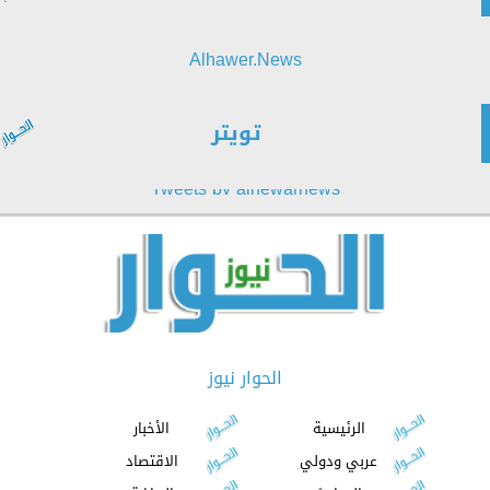
Alhawer.News
تويتر
Tweets by alhewarnews
الحوار نيوز
الرئيسية
الأخبار
عربي ودولي
الاقتصاد