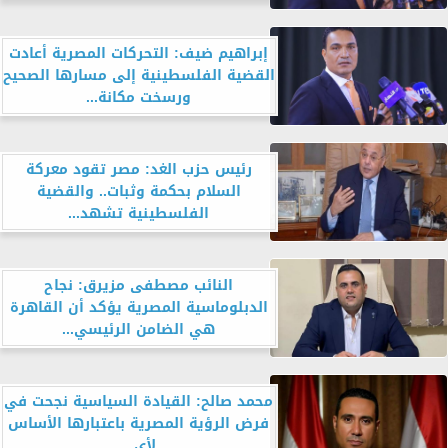
إبراهيم ضيف: التحركات المصرية أعادت
القضية الفلسطينية إلى مسارها الصحيح
ورسخت مكانة...
رئيس حزب الغد: مصر تقود معركة
السلام بحكمة وثبات.. والقضية
الفلسطينية تشهد...
النائب مصطفى مزيرق: نجاح
الدبلوماسية المصرية يؤكد أن القاهرة
هي الضامن الرئيسي...
محمد صالح: القيادة السياسية نجحت في
فرض الرؤية المصرية باعتبارها الأساس
لأي...