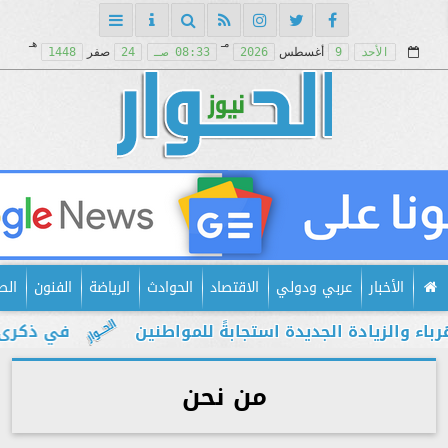
مـ
هـ
الأحد
9
أغسطس
2026
08:33 صـ
24
صفر
1448
الأخبار
عربي ودولي
الاقتصاد
الحوادث
الرياضة
الفنون
الص
الزيادة الجديدة استجابةً للمواطنين
في ذكرى يولي
من نحن