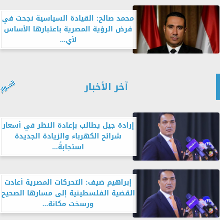
محمد صالح: القيادة السياسية نجحت في
فرض الرؤية المصرية باعتبارها الأساس
لأي...
آخر الأخبار
إرادة جيل يطالب بإعادة النظر في أسعار
شرائح الكهرباء والزيادة الجديدة
استجابةً...
إبراهيم ضيف: التحركات المصرية أعادت
القضية الفلسطينية إلى مسارها الصحيح
ورسخت مكانة...