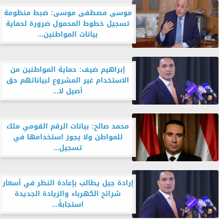
موسى مصطفى موسى: ضبط منظومة
تسجيل خطوط المحمول ضرورة لحماية
بيانات المواطنين...
إبراهيم ضيف: حماية المواطنين من
الاستخدام غير المشروع لبياناتهم حق
أصيل لا...
محمد صالح: بيانات الرقم القومي ملك
للمواطن ولا يجوز استخدامها في
تسجيل...
إرادة جيل يطالب بإعادة النظر في أسعار
شرائح الكهرباء والزيادة الجديدة
استجابةً...