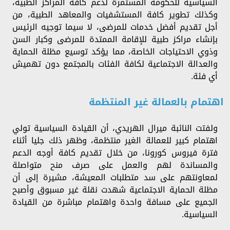
السياسية للحكومة المستمرة لدعم كافة المراكز الطبية،
وكذلك تطوير كافة المستشفيات والمعاهد الطبية، من
أجل تقديم أفضل خدمات للمرضى، لا سيما توجيه الرئيس
بإنشاء مراكز طبية للإقامة الممتدة للمرضى وكبار السن
وذوي الاحتياجات الخاصة، مما يؤكد توسيع مظلة الحماية
والعدالة الاجتماعية لكافة الفئات بالمجتمع دون تهميش
أي فئة.
اهتمام بالعمالة غير المنتظمة
ولفتت النائبة ميرال الهريدي، أن القيادة السياسية تولي
اهتمام كبير للعمالة الغير منتظمة، وظهر ذلك جليا أثناء
فترة فيروس كورونا، من خلال تقديم كافة أوجه الدعم
والمساندة لهم والعمل على صرف منح متواصلة
لمعاونتهم على سد متطلبات المعيشة، مشيرة إلى أن
مظلة الحماية الاجتماعية شهدت نقلة غير مسبوق وأصبح
الجميع على مسافة واحدة واهتمام مباشرة من القيادة
السياسية.