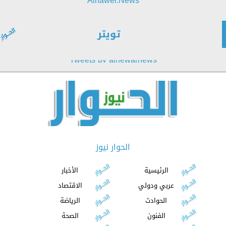
Alhawer.News
تويتر
Tweets by alhewarnews
الحوار نيوز
الرئيسية
الأخبار
عربي ودولي
الاقتصاد
الحوادث
الرياضة
الفنون
الصحة