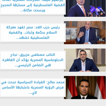
القضية الفلسطينية إلى مسارها الصحيح
ورسخت مكانة...
رئيس حزب الغد: مصر تقود معركة
السلام بحكمة وثبات.. والقضية
الفلسطينية تشهد...
النائب مصطفى مزيرق: نجاح
الدبلوماسية المصرية يؤكد أن القاهرة
هي الضامن الرئيسي...
محمد صالح: القيادة السياسية نجحت في
فرض الرؤية المصرية باعتبارها الأساس
لأي...