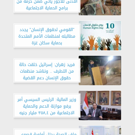
الأدنى للأجور يأتي ضمن حزمة من
برامج الحماية الاجتماعية
”القومي لحقوق الإنسان” يجدد
مطالبته لمنظمات الأمم المتحدة
بحماية سكان غزة
فريد زهران: إسرائيل خلقت حالة
من التطرف .. ونناشد منظمات
حقوق الإنسان دعم القضية
الفلسطينية
وزير المالية: الرئيس السيسي أمر
برفع موازنة الدعم والحماية
الاجتماعية من ٣٥٨,٤ مليار جنيه
إلى ٥٢٩,٧ مليار جنيه
ملف الصحة يحتل أولوية قصوى..