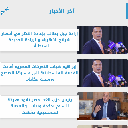
آخر الأخبار
إرادة جيل يطالب بإعادة النظر في أسعار
شرائح الكهرباء والزيادة الجديدة
استجابةً...
إبراهيم ضيف: التحركات المصرية أعادت
القضية الفلسطينية إلى مسارها الصحيح
ورسخت مكانة...
رئيس حزب الغد: مصر تقود معركة
السلام بحكمة وثبات.. والقضية
الفلسطينية تشهد...