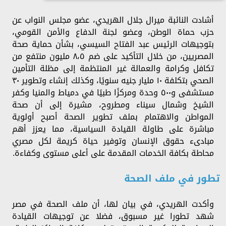
أشادت النائبة ميرال جلال الهريدي، عضو مجلس النواب عن
حزب حماة الوطن، وعضو لجنة الدفاع والأمن القومي،
بتوجيهات الرئيس عبد الفتاح السيسي، بشأن حماية صحة
المصريين، من خلال التأكيد على ضم ٨،٥ مليون منتفع من
تكافل وكرامة والعمالة غير المنتظمة إلى مظلة التأمين
الصحي بتكلفة ١٠ مليار جنيه سنويًا، وكذلك إنشاء وتطوير ٣٠
مستشفى و٥٠٠ وحدة ومركزًا طبيًا في دمياط والمنيا وكفر
الشيخ وشمال سيناء ومطروح، مشيرة إلى أن صحة
المواطن والاهتمام بملف تطوير الصحة أصبح أولوية
مباشرة على طاولة القيادة السياسية، مما يعزز أهم
مبادىء حقوق الإنسان وتوفير حياة كريمة لكل مصري
محاطة بكافة الخدمات المقدمة على أعلى مستوى وكفاءة.
تطور في ملف الصحة
وأكدت الهريدي، في بيان لها، أن ملف الصحة في مصر
شهد تطورا غير مسبوق، فضلا عن توجيهات القيادة