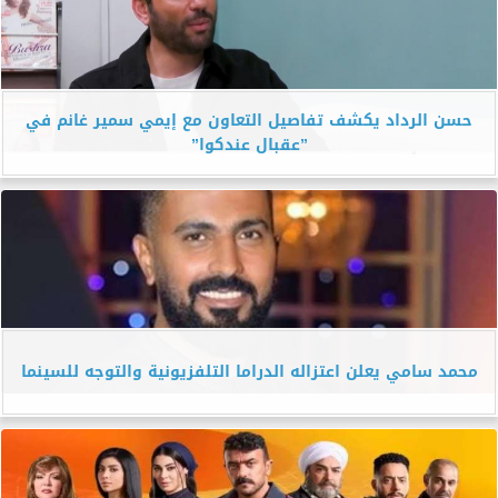
حسن الرداد يكشف تفاصيل التعاون مع إيمي سمير غانم في
”عقبال عندكوا”
محمد سامي يعلن اعتزاله الدراما التلفزيونية والتوجه للسينما