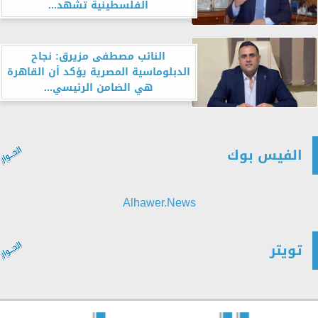
الفلسطينية تشهد...
النائب مصطفى مزيرق: نجاح
الدبلوماسية المصرية يؤكد أن القاهرة
هي الضامن الرئيسي...
الفيس بوك
Alhawer.News
تويتر
Tweets by alhewarnews