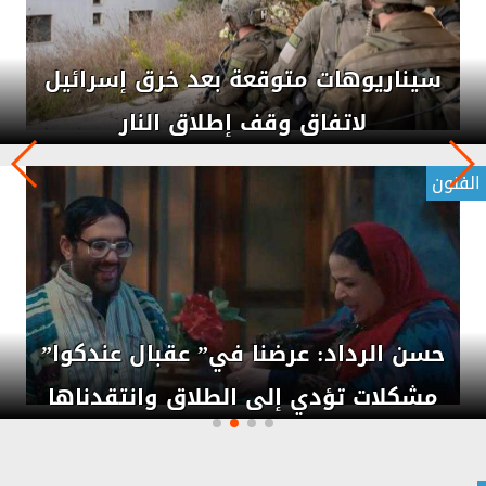
حماس: الحديث عن حق إسرائيل في الدفاع
عن نفسها ”تزوير فج” للواقع
عربي ودولي
”كاتس” يأمر الجيش باحتلال مناطق جديدة
في غزة