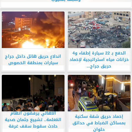
الدفع بـ 22 سيارة إطفاء و4
اندلاع حريق هائل داخل جراج
خزانات مياه استراتيجية لإخماد
سيارات بمنطقة الخصوص
حريق جراج...
الأهالي يرفضون اتهام
إخماد حريق شقة سكنية
المُعلمة.. تشييع جثمان ضحية
بمساكن الضباط في حدائق
حادث سقوط سقف غرفة
حلوان