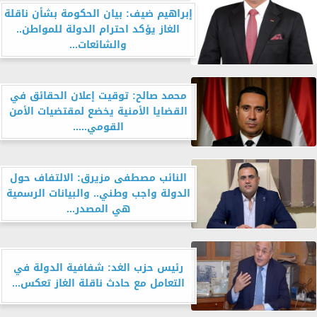
إبراهيم ضيف: بيان الحكومة بشأن ناقلة
الغاز يؤكد احترام الدولة للمواطن..
والشائعات...
محمد صالح: توقيت إعلان الحقائق في
القضايا الأمنية يخضع لمقتضيات الأمن
القومي.....
النائب مصطفى مزيرق: الالتفاف حول
الدولة واجب وطني.. والبيانات الرسمية
هي المصدر...
رئيس حزب الغد: شفافية الدولة في
التعامل مع حادث ناقلة الغاز تعكس...