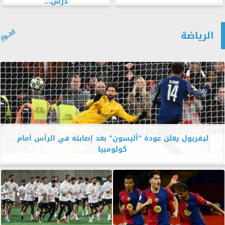
درس...
الرياضة
ليفربول يعلن عودة ”أليسون” بعد إصابته في الرأس أمام
كولومبيا