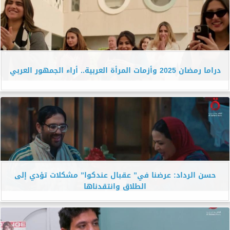
دراما رمضان 2025 وأزمات المرأة العربية.. أراء الجمهور العربي
حسن الرداد: عرضنا في” عقبال عندكوا” مشكلات تؤدي إلى
الطلاق وانتقدناها