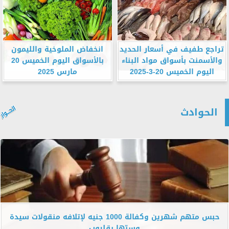
تراجع طفيف في أسعار الحديد
انخفاض الملوخية والليمون
والأسمنت بأسواق مواد البناء
بالأسواق اليوم الخميس 20
اليوم الخميس 20-3-2025
مارس 2025
الحوادث
حبس متهم شهرين وكفالة 1000 جنيه لإتلافه منقولات سيدة
وسبّها بقليوب