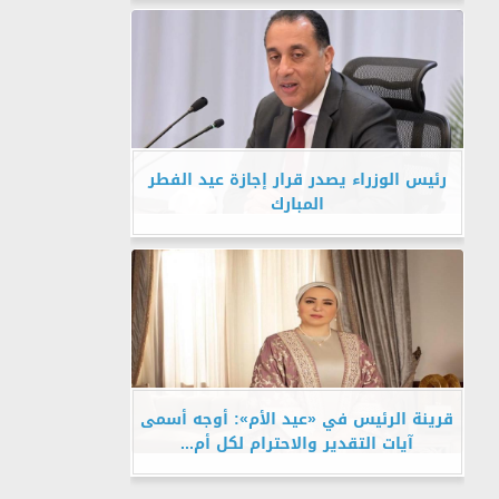
رئيس الوزراء يصدر قرار إجازة عيد الفطر
المبارك
قرينة الرئيس في «عيد الأم»: أوجه أسمى
آيات التقدير والاحترام لكل أم...