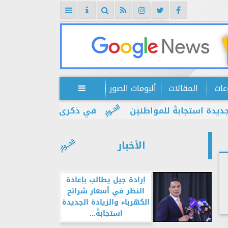
عات
المقالات
ألبومات الصور

جابةً للمواطنين
في ذكرى يوليو.. إبراهيم ضيف: م
الأخبار
إرادة جيل يطالب بإعادة
النظر في أسعار شرائح
الكهرباء والزيادة الجديدة
استجابةً...