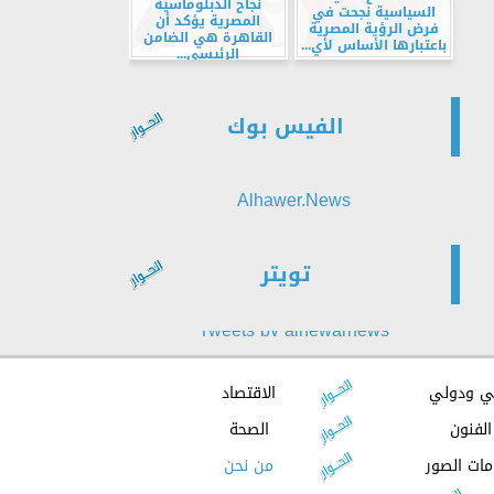
نجاح الدبلوماسية
السياسية نجحت في
المصرية يؤكد أن
فرض الرؤية المصرية
القاهرة هي الضامن
باعتبارها الأساس لأي...
الرئيسي...
الفيس بوك
Alhawer.News
تويتر
Tweets by alhewarnews
ي ودولي
الاقتصاد
الفنون
الصحة
مات الصور
من نحن