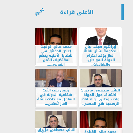
الأعلى قراءة
إبراهيم ضيف: بيان
محمد صالح: توقيت
الحكومة بشأن ناقلة
إعلان الحقائق في
الغاز يؤكد احترام
القضايا الأمنية يخضع
الدولة للمواطن..
لمقتضيات الأمن
والشائعات...
القومي.....
النائب مصطفى مزيرق:
رئيس حزب الغد:
الالتفاف حول الدولة
شفافية الدولة في
واجب وطني.. والبيانات
التعامل مع حادث ناقلة
الرسمية هي المصدر...
الغاز تعكس...
النائب مصطفى مزيرق:
محمد صالح: القيادة