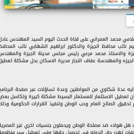
علامي محمد العمراني على قناة الحدث اليوم السيد المهندس عادل
ليم نائب محافظ الجيزة والدكتور ابراهيم الشهابي نائب المحافظ
جيزة والاستاذ محمد مرعي رئيس مجلس مدينة الجيزة والمهندس
لجيزه والمهندسة عفاف النجار مديرة الاسكان بحل مشكلة تعطيل
 اليه عدة شكاوي من المواطنين وعدة تساؤلات عبر صفحة البرنامج
 تعطيل الاستثمار للمستمثر البسيط مشكلة كبيرة وتكاسل بعض
تحقيق الصالح العام وحب الوطن وتنفيذ القرارات الحكومية وذلك
ت هل هولاء ضد مصلحة الوطن ويحملون جنسيات اخري غير المصرية
لفات تهدر حق الدوله في تحصيل حقها وفي تعطيل سير منظومة