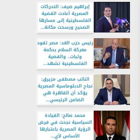
إبراهيم ضيف: التحركات
المصرية أعادت القضية
الفلسطينية إلى مسارها
الصحيح ورسخت مكانة...
رئيس حزب الغد: مصر تقود
معركة السلام بحكمة
وثبات.. والقضية
الفلسطينية تشهد...
النائب مصطفى مزيرق:
نجاح الدبلوماسية المصرية
يؤكد أن القاهرة هي
الضامن الرئيسي...
محمد صالح: القيادة
السياسية نجحت في فرض
الرؤية المصرية باعتبارها
الأساس لأي...