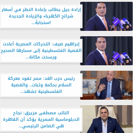
إرادة جيل يطالب بإعادة النظر في أسعار
شرائح الكهرباء والزيادة الجديدة
استجابةً...
إبراهيم ضيف: التحركات المصرية أعادت
القضية الفلسطينية إلى مسارها الصحيح
ورسخت مكانة...
رئيس حزب الغد: مصر تقود معركة
السلام بحكمة وثبات.. والقضية
الفلسطينية تشهد...
النائب مصطفى مزيرق: نجاح
الدبلوماسية المصرية يؤكد أن القاهرة
هي الضامن الرئيسي...