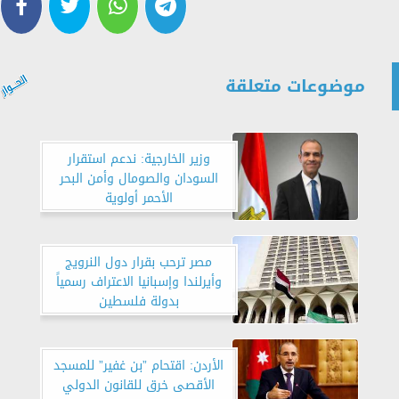
موضوعات متعلقة
وزير الخارجية: ندعم استقرار
السودان والصومال وأمن البحر
الأحمر أولوية
مصر ترحب بقرار دول النرويج
وأيرلندا وإسبانيا الاعتراف رسمياً
بدولة فلسطين
الأردن: اقتحام ”بن غفير” للمسجد
الأقصى خرق للقانون الدولي