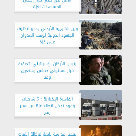
الأمن في تبني قرار إيصال
المساعدات لغزة
وزير الخارجية الأردني يدعو لتكثيف
الجهود الدولية لوقف العدوان
على غزة
رئيس الأركان الإسرائيلي: تصفية
كبار مسئولي حماس يستغرق
وقتا
القاهرة الإخبارية : 5 شاحنات
وقود تدخل قطاع غزة عبر معبر
رفح
تفجير مدرسة تابعة لوكالة الغوث