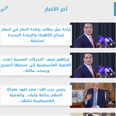
آخر الأخبار
إرادة جيل يطالب بإعادة النظر في أسعار
شرائح الكهرباء والزيادة الجديدة
استجابةً...
إبراهيم ضيف: التحركات المصرية أعادت
القضية الفلسطينية إلى مسارها الصحيح
ورسخت مكانة...
رئيس حزب الغد: مصر تقود معركة
السلام بحكمة وثبات.. والقضية
الفلسطينية تشهد...