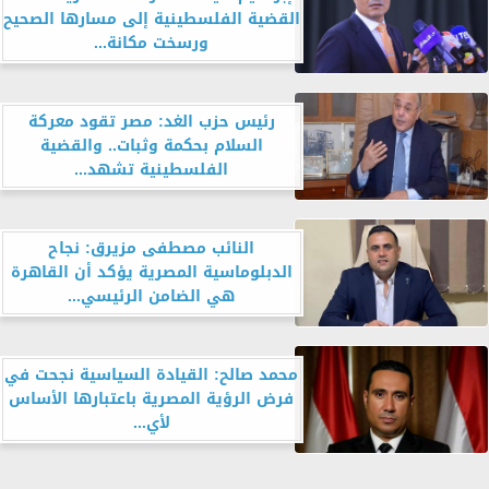
القضية الفلسطينية إلى مسارها الصحيح
ورسخت مكانة...
رئيس حزب الغد: مصر تقود معركة
السلام بحكمة وثبات.. والقضية
الفلسطينية تشهد...
النائب مصطفى مزيرق: نجاح
الدبلوماسية المصرية يؤكد أن القاهرة
هي الضامن الرئيسي...
محمد صالح: القيادة السياسية نجحت في
فرض الرؤية المصرية باعتبارها الأساس
لأي...