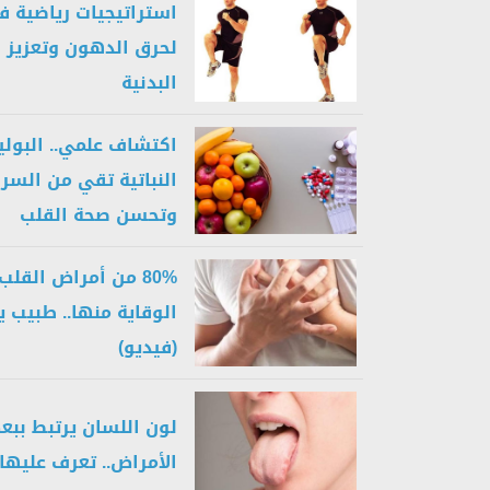
استراتيجيات رياضية فع
لحرق الدهون وتعزيز ا
البدنية
اكتشاف علمي.. البولي
النباتية تقي من السر
وتحسن صحة القلب
80% من أمراض القل
الوقاية منها.. طبيب
(فيديو)
لون اللسان يرتبط بب
الأمراض.. تعرف عليها