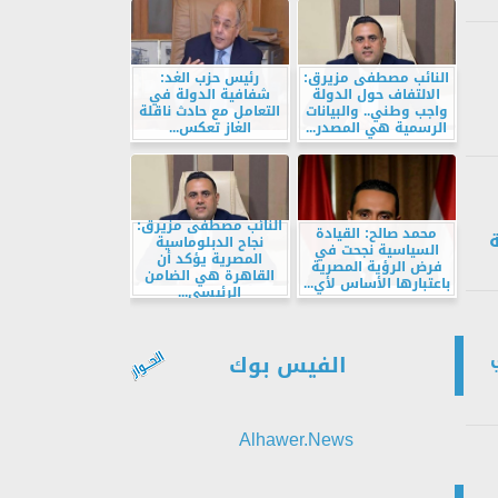
النائب مصطفى مزيرق:
رئيس حزب الغد:
الالتفاف حول الدولة
شفافية الدولة في
واجب وطني.. والبيانات
التعامل مع حادث ناقلة
الرسمية هي المصدر...
الغاز تعكس...
النائب مصطفى مزيرق:
محمد صالح: القيادة
نجاح الدبلوماسية
السياسية نجحت في
المصرية يؤكد أن
فرض الرؤية المصرية
القاهرة هي الضامن
باعتبارها الأساس لأي...
الرئيسي...
الفيس بوك
Alhawer.News