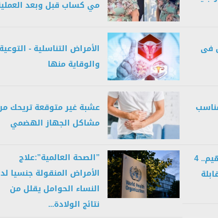
مي كساب قبل وبعد العملية
 فى
الأمراض التناسلية - التوعية
والوقاية منها
مناسب
عشبة غير متوقعة تريحك من
مشاكل الجهاز الهضمي
”الصحة العالمية”:علاج
بعد تعافي نجوى إبراهيم.. 4
الأمراض المنقولة جنسيا لد
ابلة
النساء الحوامل يقلل من
نتائج الولادة...