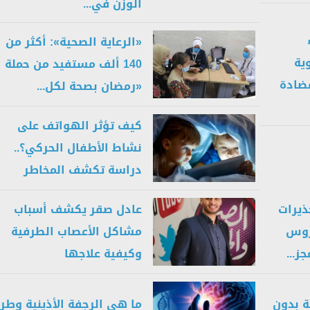
الوزن في...
«الرعاية الصحية»: أكثر من
ية
140 ألف مستفيد من حملة
مضادة
«رمضان بصحة لكل...
كيف تؤثر الهواتف على
نشاط الأطفال الحركي؟..
دراسة تكشف المخاطر
ذيرات
عادل صقر يكشف أسباب
روس
مشاكل الأعصاب الطرفية
ز...
وكيفية علاجها
ة بدون
ما هي الرجفة الأذينية وطر