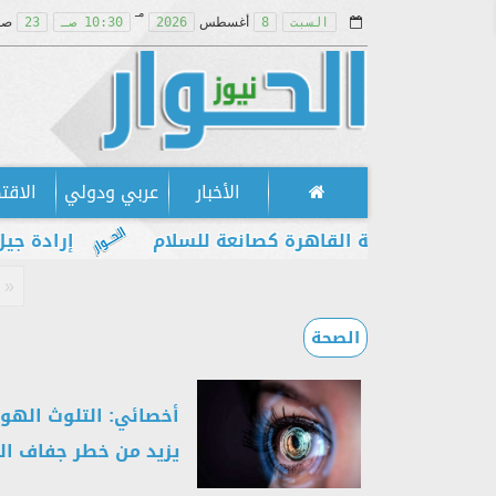
مـ
السبت
8
أغسطس
2026
10:30 صـ
23
صف
الأخبار
عربي ودولي
الاقت
مكانة القاهرة كصانعة للسلام
إرادة جيل يطالب بإ
«
الصحة
أخصائي: التلوث الهو
يزيد من خطر جفاف ال