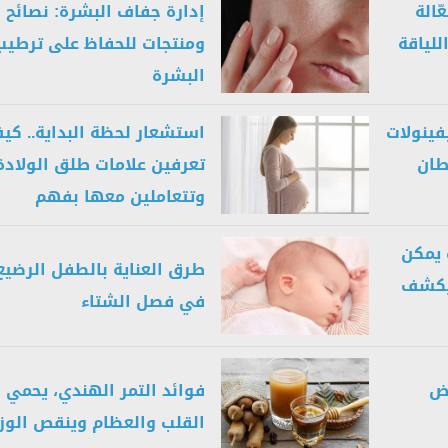
ّالة
إدارة جفاف البشرة: نصائح
للياقة
ومنتجات للحفاظ على ترطيب
البشرة
فينولات
استشعار لحظة البداية.. كي
طان
تعرفين علامات طلق الولادة
وتتعاملين معها بفهم
ب يمكن
طرق العناية بالطفل الرضيع
 يكشف
في فصل الشتاء
عض
فوائد التمر الهندي، يحمي
القلب والعظام وينقص الوز