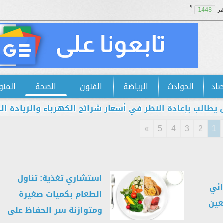
هـ
ر
1448
صاد
الحوادث
الرياضة
الفنون
الصحة
المنو
عادة النظر في أسعار شرائح الكهرباء والزيادة الجديدة است
»
5
4
3
2
1
استشاري تغذية: تناول
ائي
الطعام بكميات صغيرة
عين
ومتوازنة سر الحفاظ على