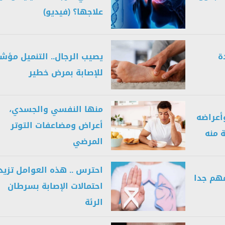
علاجها؟ (فيديو)
ة
يصيب الرجال.. التنميل مؤش
للإصابة بمرض خطير
منها النفسي والجسدي،
وأعراضه
أعراض ومضاعفات التوتر
ة منه
المرضي
احترس .. هذه العوامل تزيد
مهم جدا
احتمالات الإصابة بسرطان
الرئة