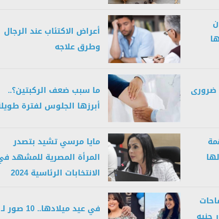
ن
أعراض الاكتئاب عند الرجال
ها
وطرق علاجه
ه ضرورى
ما سبب ضعف الركبتين؟..
أبرزها الجلوس لفترة طويلة
مة
مايا مرسي تشيد بتصدر
لها
المرأة المصرية للمشهد في
الانتخابات الرئاسية 2024
قاحات
في عيد ميلادها.. 10 صور لـ
ة 12 مليار جنيه