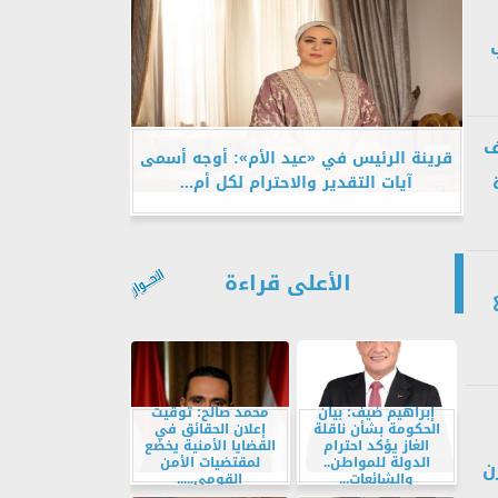
ف
قرينة الرئيس في «عيد الأم»: أوجه أسمى
آيات التقدير والاحترام لكل أم...
الأعلى قراءة
إبراهيم ضيف: بيان
محمد صالح: توقيت
الحكومة بشأن ناقلة
إعلان الحقائق في
الغاز يؤكد احترام
القضايا الأمنية يخضع
الدولة للمواطن..
لمقتضيات الأمن
ن
والشائعات...
القومي.....