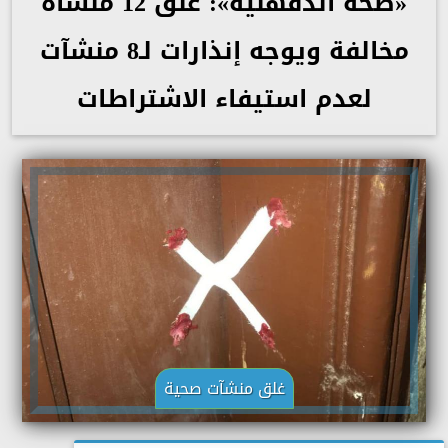
«صحة الدقهلية»: غلق 12 منشأة
مخالفة ويوجه إنذارات لـ8 منشآت
لعدم استيفاء الاشتراطات
غلق منشآت صحية