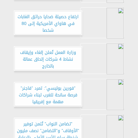
ارتفاع حصيلة ضحايا حرائق الغابات
في هاواي الأمريكية إلى 80
شخصا
وزارة العمل تُعلن إلغاء وإيقاف
نشاط 4 شركات إلحاق عمالة
بالخارج
”فورين بوليسي”: تمرد ”فاجنر”
فرصة سانحة للغرب لبناء شراكات
مهمة مع إفريقيا
”تضامن النواب” تُثمن توفير
”الأوقاف” و”التضامن” نصف مليون
شنطة سلع للأسر الأولى بالرعاية