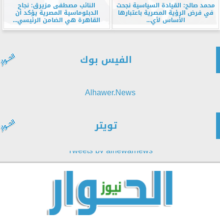
محمد صالح: القيادة السياسية نجحت
النائب مصطفى مزيرق: نجاح
في فرض الرؤية المصرية باعتبارها
الدبلوماسية المصرية يؤكد أن
الأساس لأي...
القاهرة هي الضامن الرئيسي...
الفيس بوك
Alhawer.News
تويتر
Tweets by alhewarnews