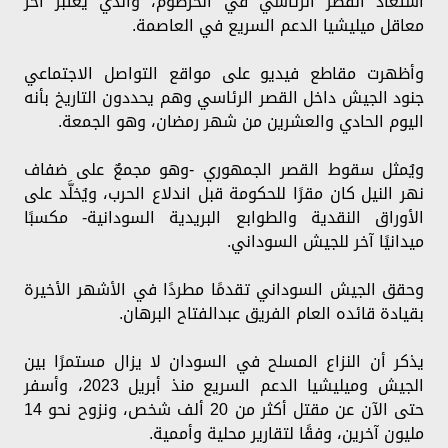
استعاد القصر الرئاسي في الخرطوم، والذي يعتبر آخر
معاقل ميليشيا الدعم السريع في العاصمة.
وأظهرت مقاطع فيديو على مواقع التواصل الاجتماعي
جنود الجيش داخل القصر الرئاسي وهم يحددون التاريخ بأنه
اليوم الحادي والعشرين من شهر رمضان، وهو الجمعة.
ويُمثل سقوط القصر الجمهوري -وهو مجمعٌ على ضفاف
نهر النيل كان مقرًا للحكومة قبل اندلاع الحرب، ويُخلَّد على
الأوراق النقدية والطوابع البريدية السودانية- مكسبًا
ميدانيًا آخر للجيش السوداني.
وحقق الجيش السوداني تقدمًا مطردًا في الأشهر الأخيرة
بقيادة قائده العام الفريق عبدالفتاح البرهان.
يذكر أن النزاع المسلح في السودان لا يزال مستمرًا بين
الجيش وميليشيا الدعم السريع منذ أبريل 2023، وأسفر
حتى الآن عن مقتل أكثر من 20 ألف شخص، ونزوح نحو 14
مليون آخرين، وفقًا لتقارير محلية وأممية.