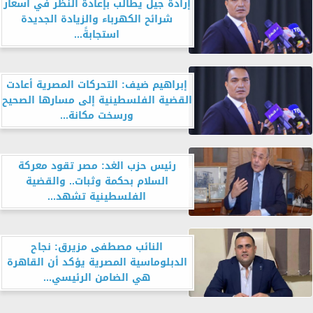
إرادة جيل يطالب بإعادة النظر في أسعار
شرائح الكهرباء والزيادة الجديدة
استجابةً...
إبراهيم ضيف: التحركات المصرية أعادت
القضية الفلسطينية إلى مسارها الصحيح
ورسخت مكانة...
رئيس حزب الغد: مصر تقود معركة
السلام بحكمة وثبات.. والقضية
الفلسطينية تشهد...
النائب مصطفى مزيرق: نجاح
الدبلوماسية المصرية يؤكد أن القاهرة
هي الضامن الرئيسي...