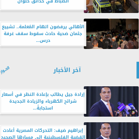
الضباط في حدائق حلوان
الأهالي يرفضون اتهام المُعلمة.. تشييع
جثمان ضحية حادث سقوط سقف غرفة
درس...
آخر الأخبار
إرادة جيل يطالب بإعادة النظر في أسعار
شرائح الكهرباء والزيادة الجديدة
استجابةً...
إبراهيم ضيف: التحركات المصرية أعادت
القضية الفلسطينية إلى مسارها الصحيح