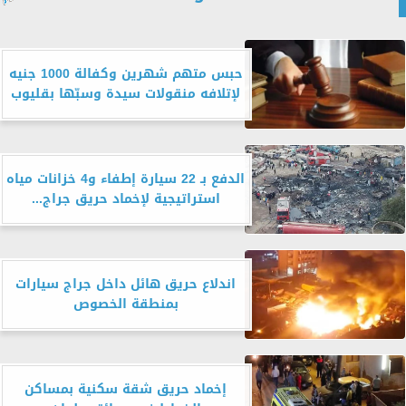
حبس متهم شهرين وكفالة 1000 جنيه
لإتلافه منقولات سيدة وسبّها بقليوب
الدفع بـ 22 سيارة إطفاء و4 خزانات مياه
استراتيجية لإخماد حريق جراج...
اندلاع حريق هائل داخل جراج سيارات
بمنطقة الخصوص
إخماد حريق شقة سكنية بمساكن