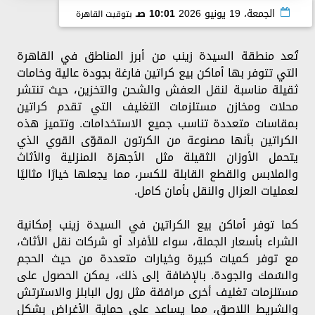
الجمعة، 19 يونيو 2026
10:01 صـ
بتوقيت القاهرة
تُعد منطقة السيدة زينب من أبرز المناطق في القاهرة
التي تتوفر بها أماكن بيع كراتين فارغة بجودة عالية وخامات
ثقيلة مناسبة لنقل العفش والشحن والتخزين، حيث تنتشر
محلات ومخازن مستلزمات التغليف التي تقدم كراتين
بمقاسات متعددة تناسب جميع الاستخدامات. وتتميز هذه
الكراتين بأنها مصنوعة من الكرتون المقوّى القوي الذي
يتحمل الأوزان الثقيلة مثل الأجهزة المنزلية والأثاث
والملابس والقطع القابلة للكسر، مما يجعلها خيارًا مثاليًا
لعمليات العزال والنقل بأمان كامل.
كما توفر أماكن بيع الكراتين في السيدة زينب إمكانية
الشراء بأسعار الجملة، سواء للأفراد أو شركات نقل الأثاث،
مع توفر كميات كبيرة وخيارات متعددة من حيث الحجم
والسُمك والجودة. بالإضافة إلى ذلك، يمكن الحصول على
مستلزمات تغليف أخرى مرافقة مثل رول البابلز والاسترتش
والشريط اللاصق، مما يساعد على حماية الأغراض بشكل