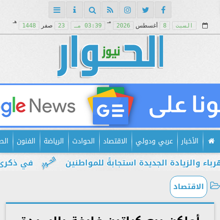
مـ
هـ
السبت
8
أغسطس
2026
03:39 مـ
23
صفر
1448
الأخبار
عربي ودولي
الاقتصاد
الحوادث
الرياضة
الفنون
الص
يادة الجديدة استجابةً للمواطنين
في ذكرى يوليو..
الاقتصاد