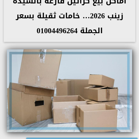
أماكن بيع كراتين فارغة بالسيدة
زينب 2026… خامات ثقيلة بسعر
الجملة 01004496264