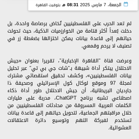
الجمعة، 7 مارس 2025
08:31 مـ
بتوقيت القاهرة
لم تعد الحرب على الفلسطينيين تُخاض برصاصة واحدة، بل
دخلت بُعداً أكثر قتامة من الخوارزميات الذكية، حيث تحولت
حياتهم إلى قاعدة بيانات يمكن اختزالها بضغطة زر في
تصنيف لا يرحم وقمعي.
وعرضت قناة "القاهرة الإخبارية"، تقريرا بعنوان «جيش
الاحتلال يبتكر أداة شبيهة بـ"شات جي بي تي" عبر تحليل
بيانات الفلسطينيين»، وكشف تحقيق استقصائي مشترك
لمجلة 97 وموقع لوكال كول الإسرائيلي وصحيفة ذا
جارديان البريطانية، أن جيش الاحتلال طور أداة ذكاء
اصطناعي تشبه برنامج ChatGPT، مدربة على مليارات
الكلمات العربية المسروقة من محادثات الفلسطينيين من
خلال مراقبتهم الجماعية، لتحويل حياتهم إلى قاعدة بيانات
تستخدم لفبركة التهم وتوسيع دائرة الاعتقالات
العشوائية.