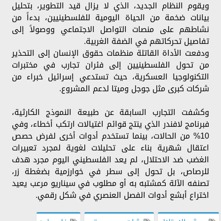
ويقوم النظام الجديد، الذي لا يزال قيد التطوير، بتحليل
بيانات ضخمة من الحياة اليومية للفلسطينيين، بدءاً من
نشاطهم على منصات التواصل الاجتماعي ووصولاً إلى
تفاصيل تحركاتهم في الضفة الغربية.
ودفعت الأداة القاتلة منظمات حقوق الإنسان إلى التحذير
من تحول الفلسطينيين إلى فئران تجارب في مختبرات
التكنولوجيا العسكرية، حيث تستدعي إسرائيل خبراء من
شركات كبرى مثل جوجل وميتا لدعم المشروع.
وكشفت التجارب السابقة عن طبيعة النموذج الكارثية،
فبرنامج لافندر الذي ينتج قوائم اغتيالات ارتكب أخطاء، وفي
10% من الحالات، بينما تستخدم أدوات أخرى لفرض حصص
اعتقال شهرية بناء على تحليلات لغوية لمجرد تعبيرات
الغضب ضد الاحتلال، لم يعد الفلسطيني اليوم مجرد هدف
للرصاص، بل تحول إلى سطر في خوارزمية بضغطة زر،
تصنفه الآلة كمشتبه به أو مطلوب في سيناريو مرعب يعيد
اختراع أبشع أدوات الفصل العنصري في شكل رقمي.