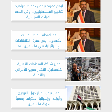
أيمن عفرة: نرفض دعوات ”ترامب”
لتهجير الفلسطينيين.. وكل الدعم
للقيادة السياسية
بعد اقتحام باحات المسجد
الأقصى.. أيمن عفرة: الانتهاكات
الإسرائيلية في فلسطين تتم
وسط حالة من الصمت العالمي
المخزي
مدير شبكة المنظمات الأهلية
بفلسطين: انتشار سريع للأمراض
والأوبئة
مصر ترحب بقرار دول النرويج
وأيرلندا وإسبانيا الاعتراف رسمياً
بدولة فلسطين