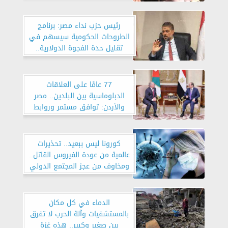
رئيس حزب نداء مصر: برنامج
الطروحات الحكومية سيسهم في
تقليل حدة الفجوة الدولارية..
و«الإنتاج وزيادة التصدير» هما
ذراعا القوة الاقتصادية
77 عامًا على العلاقات
الدبلوماسية بين البلدين.. مصر
والأردن: توافق مستمر وروابط
ممتدة
كورونا ليس ببعيد.. تحذيرات
عالمية من عودة الفيروس القاتل..
ومخاوف من عجز المجتمع الدولي
مواجهته هذه المرة
الدماء في كل مكان
بالمستشفيات وآلة الحرب لا تفرق
بين صغير وكبير.. هذه غزة