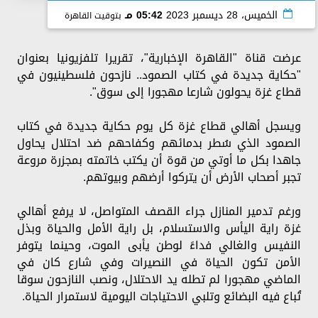
الخميس، 28 ديسمبر 2023
05:42 مـ
بتوقيت القاهرة
عرضت قناة "القاهرة الإخبارية"، تقريرا تلفزيونيا بعنوان
"حكاية جديدة في كتاب الصمود.. نازحون فلسطينيون في
قطاع غزة يحولون شارعا مهجورا إلى سوق".
ويسجل أهالي قطاع غزة كل يوم حكاية جديدة في كتاب
الصمود الذي سُطر بدمائهم وكفاحهم ضد احتلال يحاول
جاهدا بكل ما أوتي من قوة أن يكتب خاتمته بمجزرة مروعة
تجبر أصحاب الأرض أن يتركوا أرضهم وبيوتهم.
ورغم تدمير المنازل جراء القصف المتواصل، لا يرفع أهالي
غزة راية اليأس والاستسلام، بل راية الأمل والحياة وبذل
النفيس والغالي فداءً لوطن يأبى الموت، وحينما يتوفر
الأمن تكون الحياة في النصيرات وفي شارع كان في
الماضي مهجورا لم تطله يد الاحتلال، ونصب النازحون سوقا
تُباع فيه البضائع وتلبي الاحتياجات اليومية لاستمرار الحياة.