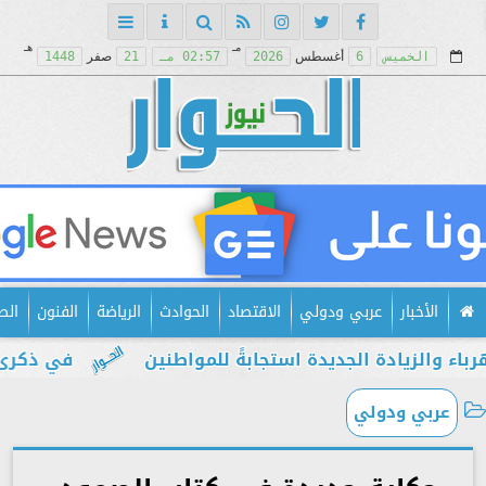
مـ
هـ
الخميس
6
أغسطس
2026
02:57 مـ
21
صفر
1448
الأخبار
عربي ودولي
الاقتصاد
الحوادث
الرياضة
الفنون
الص
زيادة الجديدة استجابةً للمواطنين
في ذكرى يوليو..
عربي ودولي