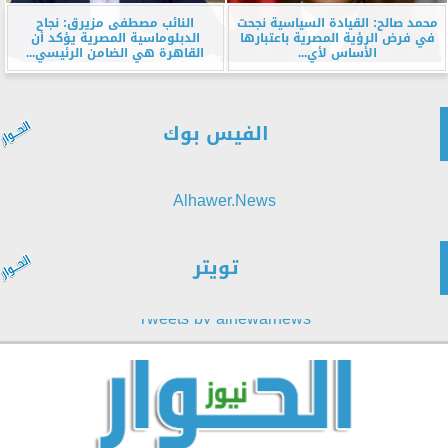
محمد صالح: القيادة السياسية نجحت
النائب مصطفى مزيرق: نجاح
في فرض الرؤية المصرية باعتبارها
الدبلوماسية المصرية يؤكد أن
الأساس لأي...
القاهرة هي الضامن الرئيسي...
الفيس بوك
Alhawer.News
تويتر
Tweets by alhewarnews