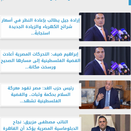
إرادة جيل يطالب بإعادة النظر في أسعار
شرائح الكهرباء والزيادة الجديدة
استجابةً...
إبراهيم ضيف: التحركات المصرية أعادت
القضية الفلسطينية إلى مسارها الصحيح
ورسخت مكانة...
رئيس حزب الغد: مصر تقود معركة
السلام بحكمة وثبات.. والقضية
الفلسطينية تشهد...
النائب مصطفى مزيرق: نجاح
الدبلوماسية المصرية يؤكد أن القاهرة