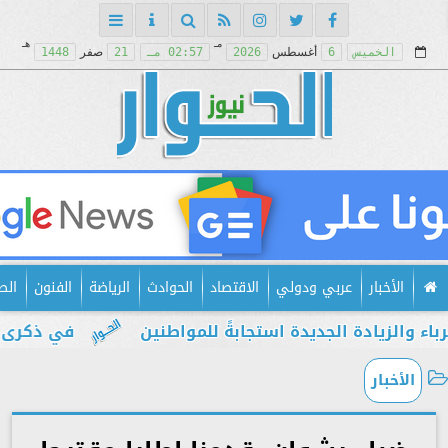
مـ
هـ
الخميس
6
أغسطس
2026
02:57 مـ
21
صفر
1448
الأخبار
عربي ودولي
الاقتصاد
الحوادث
الرياضة
الفنون
الص
يادة الجديدة استجابةً للمواطنين
في ذكرى يوليو..
الأخبار