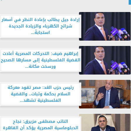
إرادة جيل يطالب بإعادة النظر في أسعار
شرائح الكهرباء والزيادة الجديدة
استجابةً...
إبراهيم ضيف: التحركات المصرية أعادت
القضية الفلسطينية إلى مسارها الصحيح
ورسخت مكانة...
رئيس حزب الغد: مصر تقود معركة
السلام بحكمة وثبات.. والقضية
الفلسطينية تشهد...
النائب مصطفى مزيرق: نجاح
الدبلوماسية المصرية يؤكد أن القاهرة