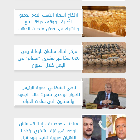
ارتفاع أسعار الذهب اليوم لجميع
الأعيرة.. ووقف حركة البيع
والشراء في بعض منصات الذهب
الإلكترونية
مركز الملك سلمان للإغاثة ينتزع
826 لغمًا عبر مشروع ”مسام” في
اليمن خلال أسبوع
ناجي الشهابي: دعوة الرئيس
للحوار الوطنى كسرت حالة الجمود
والسكون التى سادت الحياة
الحزبية فى العقد الأخير
مباحثات «مصرية - إيرانية» بشأن
الوضع في غزة.. شكري يؤكد لـ
اللهيان ضرورة تنفيذ بنود قرار