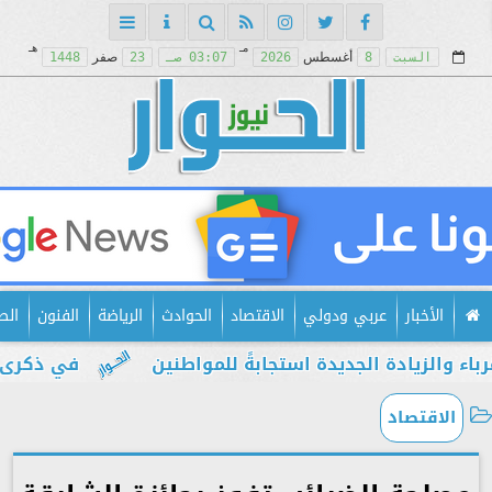
مـ
هـ
السبت
8
أغسطس
2026
03:07 صـ
23
صفر
1448
الأخبار
عربي ودولي
الاقتصاد
الحوادث
الرياضة
الفنون
الص
لزيادة الجديدة استجابةً للمواطنين
في ذكرى يوليو.
الاقتصاد