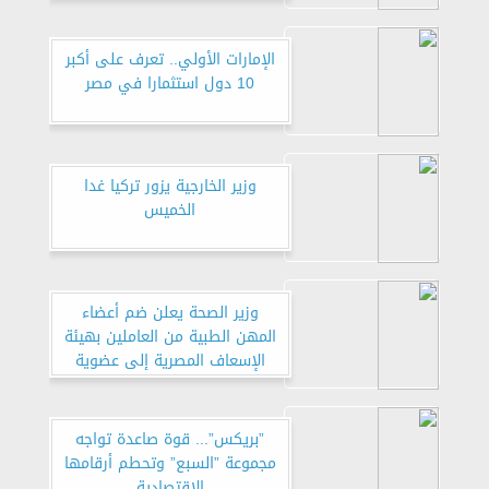
المسجل قبل الوباء
الإمارات الأولي.. تعرف على أكبر
10 دول استثمارا في مصر
وزير الخارجية يزور تركيا غدا
الخميس
وزير الصحة يعلن ضم أعضاء
المهن الطبية من العاملين بهيئة
الإسعاف المصرية إلى عضوية
صندوق التعويض عن مخاطر
المهن الطبية
”بريكس”... قوة صاعدة تواجه
مجموعة ”السبع” وتحطم أرقامها
الاقتصادية