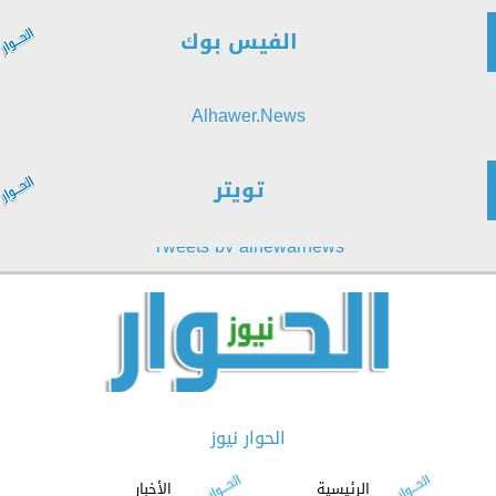
الفيس بوك
Alhawer.News
تويتر
Tweets by alhewarnews
الحوار نيوز
الرئيسية
الأخبار