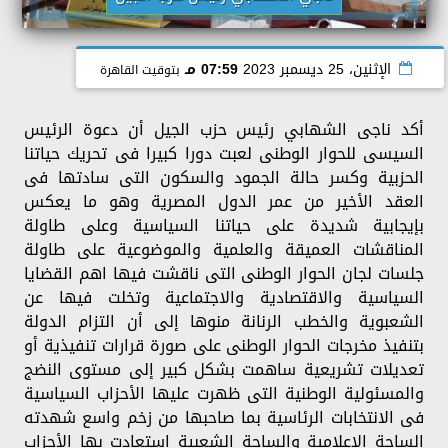
الإثنين، 25 ديسمبر 2023
07:59 مـ
بتوقيت القاهرة
أكد ناجى الشهابي رئيس حزب الجيل أن دعوة الرئيس
السيسى للحوار الوطنى لعبت دورا كبيرا فى تحريك حياتنا
الحزبية وكسر حالة الجمود والسكون التى سادتها فى
العقد الأخير من عمر الدول المصرية وهو ما يعكس
بإيجابية شديدة على حياتنا السياسية وعلى طاولة
المناقشات العميقة والعلمية والموضوعية على طاولة
جلسات لجان الحوار الوطنى التى ناقشت فيها اهم القضايا
السياسية والاقتصادية والاجتماعية وتخلت فيها عن
الشعبوية والخطب الرنانة منوها إلى أن التزام الدولة
بتنفيذ مخرجات الحوار الوطنى على صورة قرارات تنفيذية أو
تعديلات تشريعية ساهمت بشكل كبير إلى مستوى النضج
والمسئولية الوطنية التى ظهرت عليها الأحزاب السياسية
فى الانتخابات الرئاسية بما صاحبها من زخم واسع شهدته
الساحة الإعلامية والساحة الشعبية استعادت بها الأحزاب