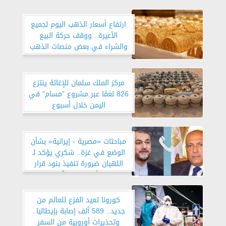
ارتفاع أسعار الذهب اليوم لجميع
الأعيرة.. ووقف حركة البيع
والشراء في بعض منصات الذهب
الإلكترونية
مركز الملك سلمان للإغاثة ينتزع
826 لغمًا عبر مشروع ”مسام” في
اليمن خلال أسبوع
مباحثات «مصرية - إيرانية» بشأن
الوضع في غزة.. شكري يؤكد لـ
اللهيان ضرورة تنفيذ بنود قرار
مجلس الأمن لوجود آلية لتيسير
المساعدات
كورونا تعيد الفزع للعالم من
جديد.. 589 ألف إصابة بإيطاليا..
وتحذيرات أوروبية من السفر