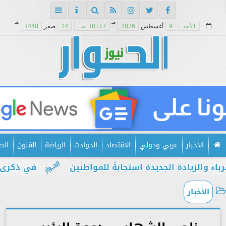
مـ
هـ
الأحد
9
أغسطس
2026
10:17 صـ
24
صفر
1448
الأخبار
عربي ودولي
الاقتصاد
الحوادث
الرياضة
الفنون
الص
دة الجديدة استجابةً للمواطنين
في ذكرى يوليو.. إ
الأخبار