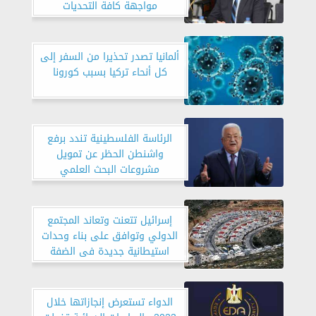
مواجهة كافة التحديات
ألمانيا تصدر تحذيرا من السفر إلى
كل أنحاء تركيا بسبب كورونا
الرئاسة الفلسطينية تندد برفع
واشنطن الحظر عن تمويل
مشروعات البحث العلمي
الإسرائيلية في فلسطين
إسرائيل تتعنت وتعاند المجتمع
الدولي وتوافق على بناء وحدات
استيطانية جديدة فى الضفة
الغربية
الدواء تستعرض إنجازاتها خلال