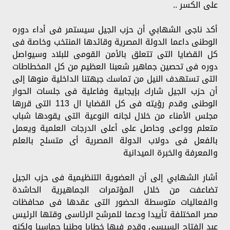
على الكسر ..
أكد ناجى الشهابي أن حزب الجيل سيستمر فى أداء دوره
الوطنى داعما الدولة المصرية وقائدها المنتخب وخاصة فى
كل القضايا التى تتعلق بالأمن القومى للبلاد وسيواصل
دوره فى تحصين جماهير شعبنا العظيم من كل المخطاطات
التى تستهدف النيل من تماسك جبهتنا الداخلية منوها إلى
أن حزب الجيل شارك بإيجابية وفاعلية فى جلسات الحوار
الوطنى وقدم رؤيته فى كل القضايا ال 113 التى قررها
مجلس الأمناء من خلال لجانه النوعية التى يقودها شباب
متعلم وواعى وحاصل على أعلى الدرجات العلمية ويعمل
بالفعل فى دولاب الدولة المصرية أى متسلح بالعلم
والمعرفة والخبرة الميدانية
أشار الشهابي إلى أن العضوية التنظيمية فى حزب الجيل
تضاعفت من خلال المؤتمرات الجماهيرية الحاشدة
والفعاليات متوسطة الحضور التى عقدها فى محافظات
مصر المختلفة تأييدا ودعما للمرشح الرئاسى وقتها الرئيس
عبد الفتاح السيسى وقدم فيها خطابا وطنيا حماسيا ولكنه