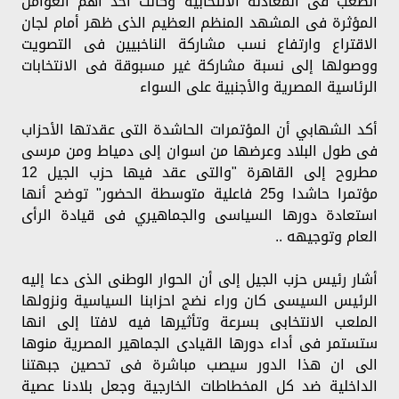
الصعب فى المعادلة الانتخابية وكانت أحد أهم العوامل
المؤثرة فى المشهد المنظم العظيم الذى ظهر أمام لجان
الاقتراع وارتفاع نسب مشاركة الناخبيين فى التصويت
ووصولها إلى نسبة مشاركة غير مسبوقة فى الانتخابات
الرئاسية المصرية والأجنبية على السواء
أكد الشهابي أن المؤتمرات الحاشدة التى عقدتها الأحزاب
فى طول البلاد وعرضها من اسوان إلى دمياط ومن مرسى
مطروح إلى القاهرة "والتى عقد فيها حزب الجيل 12
مؤتمرا حاشدا و25 فاعلية متوسطة الحضور" توضح أنها
استعادة دورها السياسى والجماهيري فى قيادة الرأى
العام وتوجيهه ..
أشار رئيس حزب الجيل إلى أن الحوار الوطنى الذى دعا إليه
الرئيس السيسى كان وراء نضج احزابنا السياسية ونزولها
الملعب الانتخابى بسرعة وتأثيرها فيه لافتا إلى انها
ستستمر فى أداء دورها القيادى الجماهير المصرية منوها
الى ان هذا الدور سيصب مباشرة فى تحصين جبهتنا
الداخلية ضد كل المخطاطات الخارجية وجعل بلادنا عصية