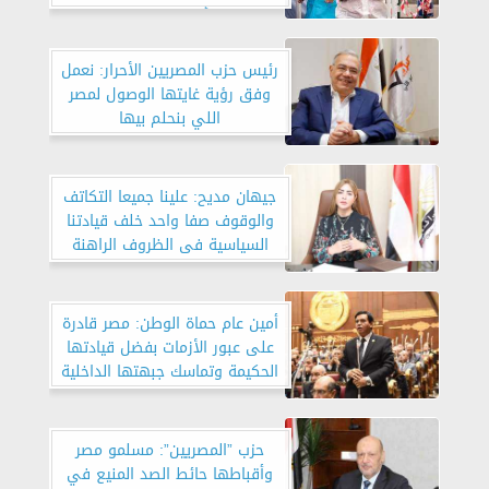
لتركيا.. وأمريكا تستعد لويلات
الفيروس
رئيس حزب المصريين الأحرار: نعمل
وفق رؤية غايتها الوصول لمصر
اللي بنحلم بيها
جيهان مديح: علينا جميعا التكاتف
والوقوف صفا واحد خلف قيادتنا
السياسية فى الظروف الراهنة
أمين عام حماة الوطن: مصر قادرة
على عبور الأزمات بفضل قيادتها
الحكيمة وتماسك جبهتها الداخلية
حزب ”المصريين”: مسلمو مصر
وأقباطها حائط الصد المنيع في