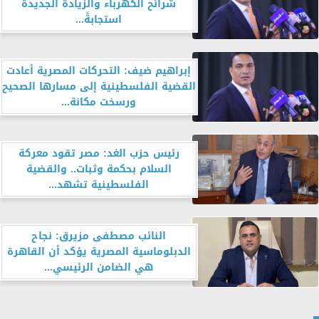
شرائح الكهرباء والزيادة الجديدة
استجابةً...
إبراهيم ضيف: التحركات المصرية أعادت
القضية الفلسطينية إلى مسارها الصحيح
ورسخت مكانة...
رئيس حزب الغد: مصر تقود معركة
السلام بحكمة وثبات.. والقضية
الفلسطينية تشهد...
النائب مصطفى مزيرق: نجاح
الدبلوماسية المصرية يؤكد أن القاهرة
هي الضامن الرئيسي...