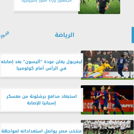
الجمهور وراء الفوز بالبرونزية
الرياضة
ليفربول يعلن عودة ”أليسون” بعد إصابته
في الرأس أمام كولومبيا
استبعاد مدافع برشلونة من معسكر
إسبانيا للإصابة
منتخب مصر يواصل استعداداته لمواجهة