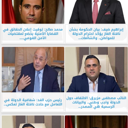
إبراهيم ضيف: بيان الحكومة بشأن
محمد صالح: توقيت إعلان الحقائق في
ناقلة الغاز يؤكد احترام الدولة
القضايا الأمنية يخضع لمقتضيات
للمواطن.. والشائعات...
الأمن القومي.....
النائب مصطفى مزيرق: الالتفاف حول
رئيس حزب الغد: شفافية الدولة في
الدولة واجب وطني.. والبيانات
التعامل مع حادث ناقلة الغاز تعكس...
الرسمية هي المصدر...