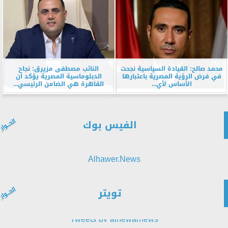
محمد صالح: القيادة السياسية نجحت
النائب مصطفى مزيرق: نجاح
في فرض الرؤية المصرية باعتبارها
الدبلوماسية المصرية يؤكد أن
الأساس لأي...
القاهرة هي الضامن الرئيسي...
الفيس بوك
Alhawer.News
تويتر
Tweets by alhewarnews