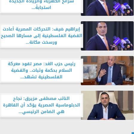
شرائح الكهرباء والزيادة الجديدة
استجابةً...
إبراهيم ضيف: التحركات المصرية أعادت
القضية الفلسطينية إلى مسارها الصحيح
ورسخت مكانة...
رئيس حزب الغد: مصر تقود معركة
السلام بحكمة وثبات.. والقضية
الفلسطينية تشهد...
النائب مصطفى مزيرق: نجاح
الدبلوماسية المصرية يؤكد أن القاهرة
هي الضامن الرئيسي...