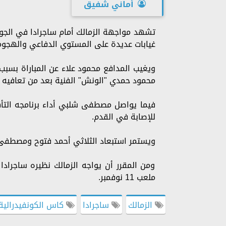
أماني شفيق
تشهد مواجهة الزمالك أمام ساجرادا في الجولة
غيابات عديدة على المستوي الدفاعي والهجو
ويغيب المدافع محمود علاء عن المباراة بسبب 
محمود حمدي "الونش" الفنية بعد من تعافيه م
فيما يواصل مصطفى شلبي أداء برنامجه التأهي
للإصابة في القدم.
ويستمر استبعاد الثلاثي أحمد فتوح ومصطفى 
ومن المقرر أن يواجه الزمالك نظيره ساجراد
ملعب 11 نوفمبر.
الزمالك
ساجرادا
كاس الكونفيدرالية 