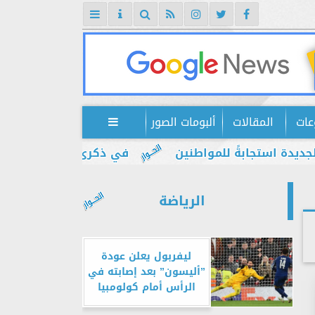
عات
المقالات
ألبومات الصور

جابةً للمواطنين
في ذكرى يوليو.. إبراهيم ضيف: م
الرياضة
ليفربول يعلن عودة
”أليسون” بعد إصابته في
الرأس أمام كولومبيا