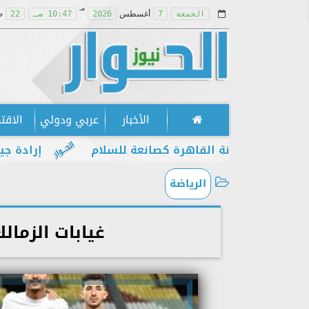
مـ
الجمعة
7
أغسطس
2026
10:47 صـ
22
ص
الأخبار
عربي ودولي
الاقت
 مكانة القاهرة كصانعة للسلام
إرادة جيل يطالب ب
الرياضة
غيابات الزمال