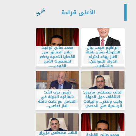
الأعلى قراءة
إبراهيم ضيف: بيان
محمد صالح: توقيت
الحكومة بشأن ناقلة
إعلان الحقائق في
الغاز يؤكد احترام
القضايا الأمنية يخضع
الدولة للمواطن..
لمقتضيات الأمن
والشائعات...
القومي.....
النائب مصطفى مزيرق:
رئيس حزب الغد:
الالتفاف حول الدولة
شفافية الدولة في
واجب وطني.. والبيانات
التعامل مع حادث ناقلة
الرسمية هي المصدر...
الغاز تعكس...
النائب مصطفى مزيرق:
محمد صالح: القيادة