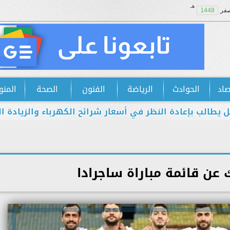
هـ
فر
1448
صاد
الحوادث
الرياضة
الفنون
الصحة
المنو
إعادة النظر في أسعار شرائح الكهرباء والزيادة الجديدة است
ك عن قائمة مباراة ساجرادا