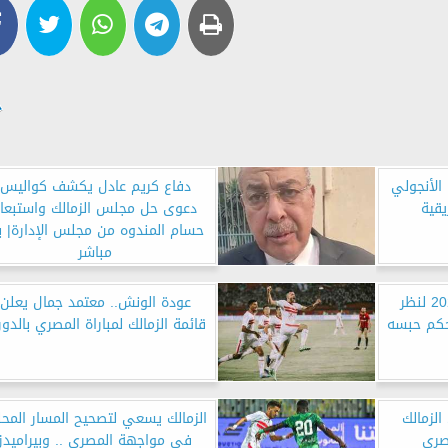
 الأنجولي
دفاع كريم عادل يكشف كواليس
يقية
دعوى حل مجلس الزمالك واستبعاد
حسام المندوه من مجلس الإدارة| ب
مباشر
النقض تحدد 17 فبراير 2024 لنظر
عودة الونش.. معتمد جمال يعلن
كم حبسه
قائمة الزمالك لمباراة المصري بالدو
لزمالك
الزمالك يسعي لتصحيح المسار المح
صري
في مواجهة المصري .. وبيراميدز