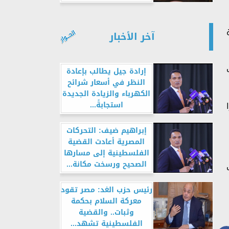
آخر الأخبار
إرادة جيل يطالب بإعادة
النظر في أسعار شرائح
الكهرباء والزيادة الجديدة
استجابةً...
إبراهيم ضيف: التحركات
المصرية أعادت القضية
الفلسطينية إلى مسارها
الصحيح ورسخت مكانة...
رئيس حزب الغد: مصر تقود
معركة السلام بحكمة
وثبات.. والقضية
الفلسطينية تشهد...