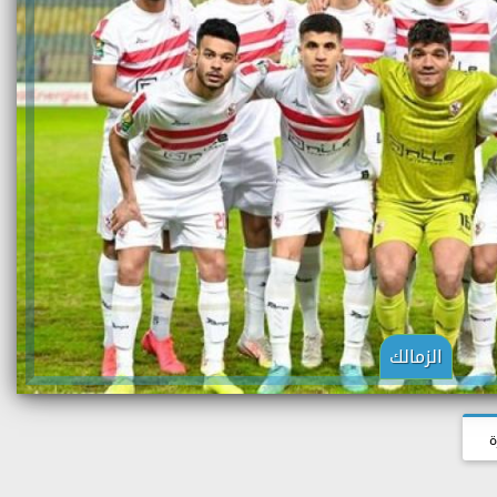
الزمالك
ة