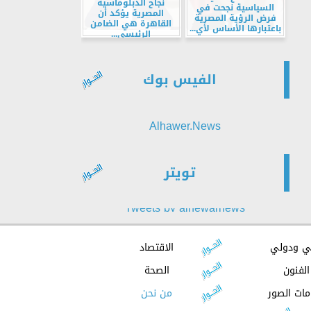
نجاح الدبلوماسية
السياسية نجحت في
المصرية يؤكد أن
فرض الرؤية المصرية
القاهرة هي الضامن
باعتبارها الأساس لأي...
الرئيسي...
الفيس بوك
Alhawer.News
تويتر
Tweets by alhewarnews
ي ودولي
الاقتصاد
الفنون
الصحة
مات الصور
من نحن