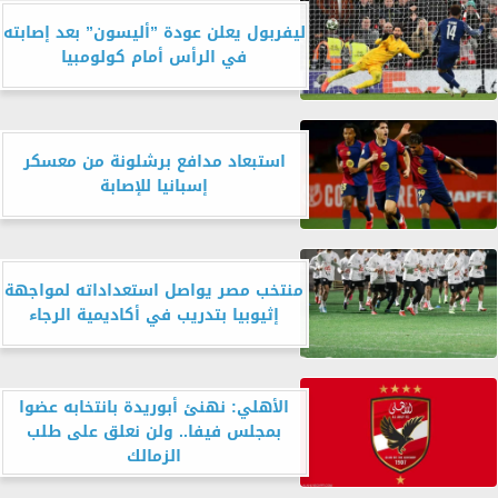
ليفربول يعلن عودة ”أليسون” بعد إصابته
في الرأس أمام كولومبيا
استبعاد مدافع برشلونة من معسكر
إسبانيا للإصابة
منتخب مصر يواصل استعداداته لمواجهة
إثيوبيا بتدريب في أكاديمية الرجاء
الأهلي: نهنئ أبوريدة بانتخابه عضوا
بمجلس فيفا.. ولن نعلق على طلب
الزمالك