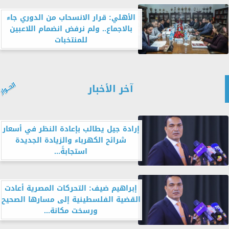
الأهلي: قرار الانسحاب من الدوري جاء
بالاجماع.. ولم نرفض انضمام اللاعبين
للمنتخبات
آخر الأخبار
إرادة جيل يطالب بإعادة النظر في أسعار
شرائح الكهرباء والزيادة الجديدة
استجابةً...
إبراهيم ضيف: التحركات المصرية أعادت
القضية الفلسطينية إلى مسارها الصحيح
ورسخت مكانة...