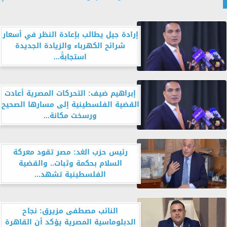
إرادة جيل يطالب بإعادة النظر في أسعار
شرائح الكهرباء والزيادة الجديدة
استجابةً...
إبراهيم ضيف: التحركات المصرية أعادت
القضية الفلسطينية إلى مسارها الصحيح
ورسخت مكانة...
رئيس حزب الغد: مصر تقود معركة
السلام بحكمة وثبات.. والقضية
الفلسطينية تشهد...
النائب مصطفى مزيرق: نجاح
الدبلوماسية المصرية يؤكد أن القاهرة