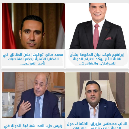
إبراهيم ضيف: بيان الحكومة بشأن
محمد صالح: توقيت إعلان الحقائق في
ناقلة الغاز يؤكد احترام الدولة
القضايا الأمنية يخضع لمقتضيات
للمواطن.. والشائعات...
الأمن القومي.....
النائب مصطفى مزيرق: الالتفاف حول
رئيس حزب الغد: شفافية الدولة في
الدولة واجب وطني.. والبيانات