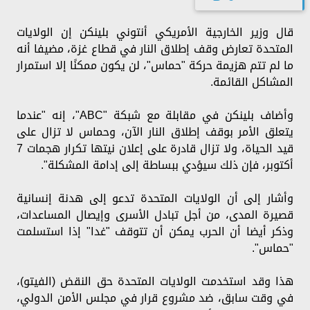
قال وزير الخارجية الأمريكي أنتوني بلينكن إن الولايات
المتحدة تعارض وقف إطلاق النار في قطاع غزة، مضيفا أنه
ما لم تتم هزيمة حركة "حماس"، لن يكون ممكنًا إلا استمرار
المشاكل القائمة.
وأضاف بلينكن في مقابلة مع شبكة "ABC"، إنه "عندما
يتعلق الأمر بوقف إطلاق النار الآن، وحماس لا تزال على
قيد الحياة، ولا تزال قادرة على إعلان نيتها تكرار هجمات 7
أكتوبر، فإن ذلك سيؤدي ببساطة إلى إدامة المشكلة".
وأشار إلى أن الولايات المتحدة تدعو إلى هدنة إنسانية
قصيرة المدى، من أجل تبادل الأسرى وإيصال المساعدات،
وذكر أيضا أن الحرب يمكن أن تتوقف "غدا" إذا استسلمت
"حماس".
هذا وقد استخدمت الولايات المتحدة حق النقض (الفيتو)،
في وقت سابق، ضد مشروع قرار في مجلس الأمن الدولي،