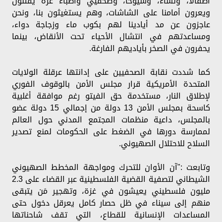
أطفالًا، ونساءً، وشيوخًا، وصحفيي وأطباء غزة يقتلون
ويعرون أمامنا على الشاشات، وهم يستغيثون بنا، ونحن
عاجزون عن مد أيادينا لهم بكوب ماء وزجاجة دواء،
ومساعدتهم في انتشال الأحياء تحت الأنقاض، بينما
يحفرون في الصخر بأياديهم الفارغة.
كما شددت نقابة الصحفيين على إدانتها عرقلة الولايات
المتحدة الأمريكية قرار مجلس الأمن بالوقوف الفوري
لإطلاق النار، مستخدمة حق الفيتو رغم موافقة أغلبية
كاسحة بمجلس الأمن 13 دولة من إجمالي 15 دولة عضو
بالمجلس، داعية منظمات المجتمع المدني حول العالم
لممارسة دورها في الضغط على الحكومات لمنع تصدير
السلاح للاحتلال الصهيوني.
وتابعت :"آن الأوان للتحرك ومواجهة المخطط الصهيوني
الشيطاني لتصفية القضية الفلسطينية عبر القضاء على 2.3
مليون فلسطيني يعيشون في غزة، وتهجير مَن يتبقى
منهم إلى سيناء في ظل حصار كامل يعرقل دخول حتى
المساعدات الإنسانية للقطاع، التي تقف شاحناتها