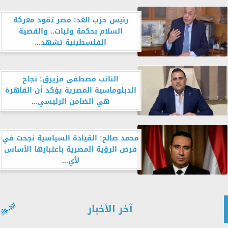
رئيس حزب الغد: مصر تقود معركة
السلام بحكمة وثبات.. والقضية
الفلسطينية تشهد...
النائب مصطفى مزيرق: نجاح
الدبلوماسية المصرية يؤكد أن القاهرة
هي الضامن الرئيسي...
محمد صالح: القيادة السياسية نجحت في
فرض الرؤية المصرية باعتبارها الأساس
لأي...
آخر الأخبار