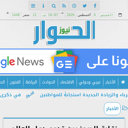
مـ
هـ
الخميس
6
أغسطس
2026
10:07 مـ
21
صفر
1448
الأخبار
عربي ودولي
الاقتصاد
الحوادث
الرياضة
الفنون
الص
دة الجديدة استجابةً للمواطنين
في ذكرى يوليو.. إ
الأخبار