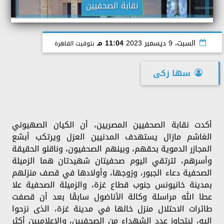
نقابة الصحفيين
السبت، 9 ديسمبر 2023
11:04 مـ
بتوقيت القاهرة
سها زكى
أكدت نقابة الصحفيين المصريين، أن الكيان الصهيوني
الغاشم مازال يستهدف المدنيين العزل ويرتكب أبشع
المجازر الدموية بحقهم، وبينهم الصحفيون، وناقلو الحقيقة
وأسرهم، لترتقي اليوم صحفيتان شهيدتان هما الزميلة
الصحفية دعاء الجبور، وزوجها، وأولادها في قصف منزلهم
بمدينة خانيونس جنوب قطاع غزة، والزميلة الصحفية علا
عطا الله مراسلة وكالة الأناضول سابقًا بعد أن قصفت
طائرات الاحتلال منزل خالها في مدينة غزة، الذى نزحوا
إليه، ليتجاوز عدد الشهداء من الصحفيين، والإعلاميين أكثر