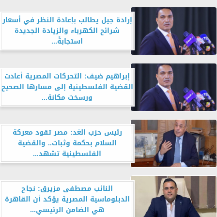
إرادة جيل يطالب بإعادة النظر في أسعار
شرائح الكهرباء والزيادة الجديدة
استجابةً...
إبراهيم ضيف: التحركات المصرية أعادت
القضية الفلسطينية إلى مسارها الصحيح
ورسخت مكانة...
رئيس حزب الغد: مصر تقود معركة
السلام بحكمة وثبات.. والقضية
الفلسطينية تشهد...
النائب مصطفى مزيرق: نجاح
الدبلوماسية المصرية يؤكد أن القاهرة
هي الضامن الرئيسي...