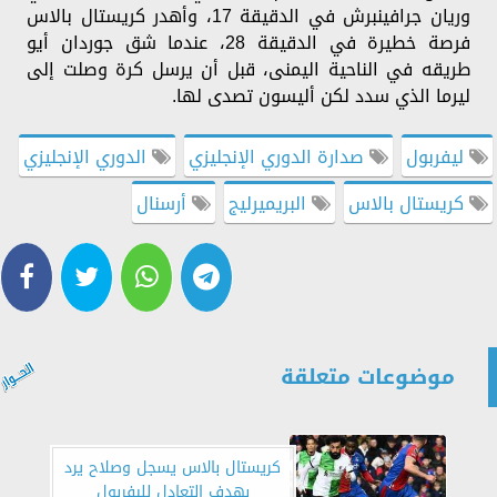
وريان جرافينبرش في الدقيقة 17، وأهدر كريستال بالاس
فرصة خطيرة في الدقيقة 28، عندما شق جوردان أيو
طريقه في الناحية اليمنى، قبل أن يرسل كرة وصلت إلى
ليرما الذي سدد لكن أليسون تصدى لها.
ليفربول
صدارة الدوري الإنجليزي
الدوري الإنجليزي
كريستال بالاس
البريميرليج
أرسنال
موضوعات متعلقة
كريستال بالاس يسجل وصلاح يرد
بهدف التعادل لليفربول