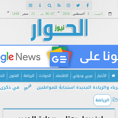
مـ
هـ
السبت
8
أغسطس
2026
06:07 صـ
23
صفر
1448
الأخبار
عربي ودولي
الاقتصاد
الحوادث
الرياضة
الفنون
الص
ادة الجديدة استجابةً للمواطنين
في ذكرى يوليو.. 
الرياضة