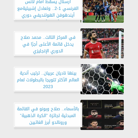
أرسنال يسقط أمام لانس
الفرنسي 1-2.. وتعادل إشبيليةمع
أيندهوفن الهولنديفي دوري
أبطال أوروبا
في المركز الثالث.. محمد صلاح
يدخل قائمة الأعلى أجرًا في
الدوري الإنجليزي
بينها ناديان عربيان.. ترتيب أندية
العالم الأكثر تتويجا بالبطولات لعام
2023
بالأسماء.. صلاح وبونو في القائمة
المبدئية لجائزة ”الكرة الذهبية”
ورونالدو أبرز الغائبين