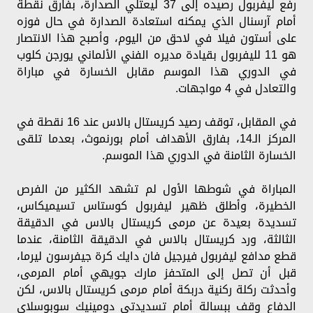
رفع ليفربول رصيده إلى 37 ليعتلي الصدارة، بفارق نقطة
أمام آرسنال الذي يمكنه استعادة الصدارة في حال فوزه
على أستون فيلا في لاحق من اليوم، وأصبح هذا الانتصار
هو 11 لليفربول بقيادة مديره الفني الألماني يورجن كلوب
في الدوري هذا الموسم مقابل الخسارة في مباراة
والتعادل في 4 مواجهات.
في المقابل، توقف رصيد كريستال بالاس عند 16 نقطة في
المركز الـ14، بفارق الأهداف أمام بورنموث، بعدما تلقى
الخسارة الثامنة في الدوري هذا الموسم.
المباراة في شوطها الأول لم تشهد الكثير من الفرص
الخطيرة، وأطلق ظهير ليفربول كوستاس تسيميكاس،
تسديدة بعيدة عن مرمى كريستال بالاس في الدقيقة
الثالثة، ورد كريستال بالاس في الدقيقة الثامنة، عندما
قطع مدافع ليفربول فيرجيل فان دايك كرة جيفرسون ليرما،
قبل أن تصل إلى المتحفز مارك جويهي أمام المرمى،
وأحدثت ركلة ركنية دربكة أمام مرمى كريستال بالاس، لكن
الدفاع وقف ببسالة أمام تسديدتي دومينيك سوبوسلاي