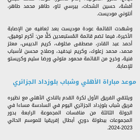
أفشة، حسين الشحات، بيرسي تاو، طاهر محمد طاهر،
أنتوني موديست.
وشهدت القائمة عودة موديست بعد تعافيه من الإصابة
الأخيرة، فيما تضم قائمة المُستبعدين كلًّا من: أكرم توفيق،
أحمد عبد القادر، مصطفى مخلوف، كريم الدبيس، معتز
محمد، محمد زعلوك، وكريم نيدفيد، وصلاح محسن لأسباب
فنية، وخرج من القائمة محمود متولي ورضا سليم وكريستو
للإصابة.
موعد مباراة الأهلي وشباب بلوزداد الجزائري
ويلتقي الفريق الأول لكرة القدم بالنادي الأهلي مع نظيره
فريق شباب بلوزداد الجزائري اليوم في السادسة مساءا في
الجولة الثالثة من منافسات المجموعة الرابعة بدور
المجموعات ببطولة دوري أبطال إفريقيا للموسم الحالي
2023-2024.