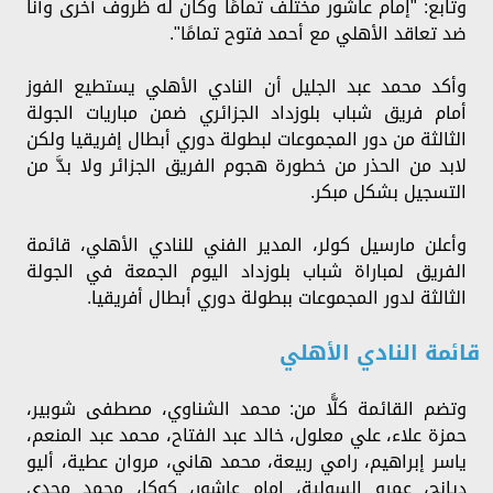
وتابع: "إمام عاشور مختلف تمامًا وكان له ظروف آخرى وأنا
ضد تعاقد الأهلي مع أحمد فتوح تمامًا".
وأكد محمد عبد الجليل أن النادي الأهلي يستطيع الفوز
أمام فريق شباب بلوزداد الجزائري ضمن مباريات الجولة
الثالثة من دور المجموعات لبطولة دوري أبطال إفريقيا ولكن
لابد من الحذر من خطورة هجوم الفريق الجزائر ولا بدَّ من
التسجيل بشكل مبكر.
وأعلن مارسيل كولر، المدير الفني للنادي الأهلي، قائمة
الفريق لمباراة شباب بلوزداد اليوم الجمعة في الجولة
الثالثة لدور المجموعات ببطولة دوري أبطال أفريقيا.
قائمة النادي الأهلي
وتضم القائمة كلًّا من: محمد الشناوي، مصطفى شوبير،
حمزة علاء، علي معلول، خالد عبد الفتاح، محمد عبد المنعم،
ياسر إبراهيم، رامي ربيعة، محمد هاني، مروان عطية، أليو
ديانج، عمرو السولية، إمام عاشور، كوكا، محمد مجدي