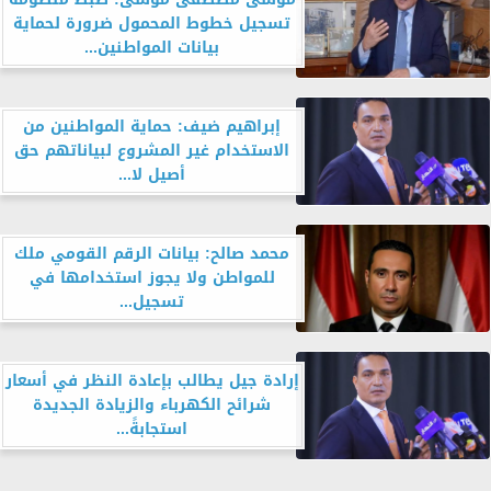
تسجيل خطوط المحمول ضرورة لحماية
بيانات المواطنين...
إبراهيم ضيف: حماية المواطنين من
الاستخدام غير المشروع لبياناتهم حق
أصيل لا...
محمد صالح: بيانات الرقم القومي ملك
للمواطن ولا يجوز استخدامها في
تسجيل...
إرادة جيل يطالب بإعادة النظر في أسعار
شرائح الكهرباء والزيادة الجديدة
استجابةً...