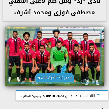
نادى ”زد” يعلن ضم لاعبي الأهلي
مصطفى فوزى ومحمد أشرف
نادى "زد" لكرة القدم
الثلاثاء، 15 أغسطس 2023
08:18 مـ
بتوقيت القاهرة