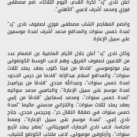
أعلن نادى "زد" لكرة القدم، اليوم الثلاثاء، ضم مصطفى
فوزي ومحمد أشرف لاعبي "الأهلي".
وانضم المهاجم الشاب مصطفى فوزي لصفوف نادى "زد"
لمدة خمس سنوات والمدافع محمد أشرف لمدة موسمين
على سبيل الإعارة.
وكان نادى "زد" أعلن خلال الأيام الماضية عن انضمام عدد
من اللاعبين لصفوف الفريق، وهم لاعب الوسط الكونغولى
بيتر موتوموسي "قادمًا من فيتا كلوب بعقد يمتد لثلاث
سنوات"، والمدافع اسلام عبدالإله "قادما من حرس الحدود
لمدة خمس سنوات"، وعبدالله مجدي "قادمًا من بيراميدز
لمدة موسم على سبيل الإعارة"، والجامبي محمد سوانيه
"لمدة خمس سنوات"، ومحمد إسماعيل "قادمًا من إنبي
بعقد يمتد لثلاث سنوات"، والتنزاني محسني ماليما "لمدة
خمس سنوات في صفقة انتقال حر"، وجرجس مجدي، جناح
نادي إنبي، "لمدة موسم على سبيل الإعارة"، ومعط
ماجاسا، لاعب نادي الجمارك الموريتاني، "بعقدٍ يمتد لأربع
سنوات"، وأرناوفي مومبولي، لاعب منتخب الكونغو للشباب،