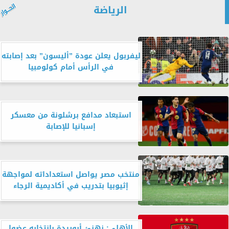
الرياضة
ليفربول يعلن عودة ”أليسون” بعد إصابته
في الرأس أمام كولومبيا
استبعاد مدافع برشلونة من معسكر
إسبانيا للإصابة
منتخب مصر يواصل استعداداته لمواجهة
إثيوبيا بتدريب في أكاديمية الرجاء
الأهلي: نهنئ أبوريدة بانتخابه عضوا