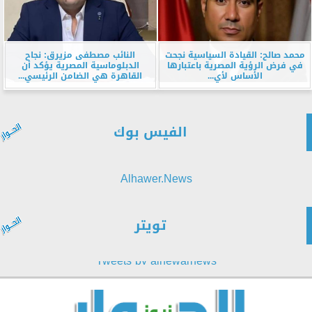
محمد صالح: القيادة السياسية نجحت
النائب مصطفى مزيرق: نجاح
في فرض الرؤية المصرية باعتبارها
الدبلوماسية المصرية يؤكد أن
الأساس لأي...
القاهرة هي الضامن الرئيسي...
الفيس بوك
Alhawer.News
تويتر
Tweets by alhewarnews