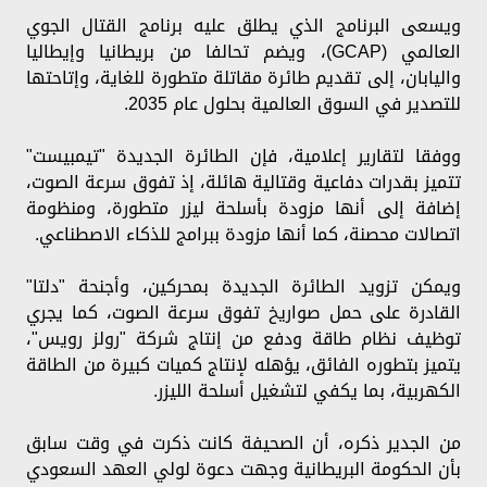
ويسعى البرنامج الذي يطلق عليه برنامج القتال الجوي
العالمي (GCAP)، ويضم تحالفا من بريطانيا وإيطاليا
واليابان، إلى تقديم طائرة مقاتلة متطورة للغاية، وإتاحتها
للتصدير في السوق العالمية بحلول عام 2035.
ووفقا لتقارير إعلامية، فإن الطائرة الجديدة "تيمبيست"
تتميز بقدرات دفاعية وقتالية هائلة، إذ تفوق سرعة الصوت،
إضافة إلى أنها مزودة بأسلحة ليزر متطورة، ومنظومة
اتصالات محصنة، كما أنها مزودة ببرامج للذكاء الاصطناعي.
ويمكن تزويد الطائرة الجديدة بمحركين، وأجنحة "دلتا"
القادرة على حمل صواريخ تفوق سرعة الصوت، كما يجري
توظيف نظام طاقة ودفع من إنتاج شركة "رولز رويس"،
يتميز بتطوره الفائق، يؤهله لإنتاج كميات كبيرة من الطاقة
الكهربية، بما يكفي لتشغيل أسلحة الليزر.
من الجدير ذكره، أن الصحيفة كانت ذكرت في وقت سابق
بأن الحكومة البريطانية وجهت دعوة لولي العهد السعودي