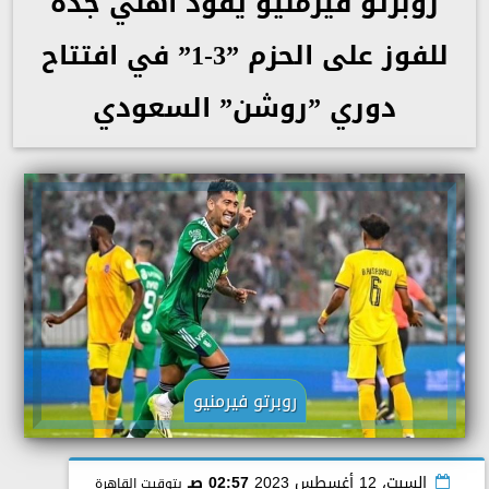
روبرتو فيرمنيو يقود أهلي جدة
للفوز على الحزم ”3-1” في افتتاح
دوري ”روشن” السعودي
روبرتو فيرمنيو
السبت، 12 أغسطس 2023
02:57 صـ
بتوقيت القاهرة