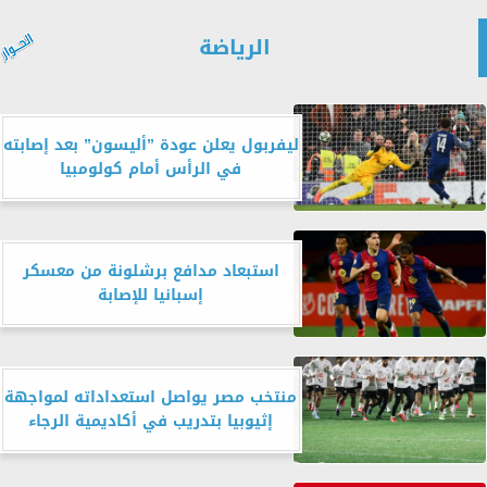
الرياضة
ليفربول يعلن عودة ”أليسون” بعد إصابته
في الرأس أمام كولومبيا
استبعاد مدافع برشلونة من معسكر
إسبانيا للإصابة
منتخب مصر يواصل استعداداته لمواجهة
إثيوبيا بتدريب في أكاديمية الرجاء