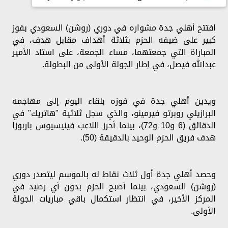
افتتح أهلي جدة مشواره في دوري (روشن) السعودي بفوز
كبير على ضيفه الحزم بثلاثة أهداف مقابل هدف، في
المباراة التي جمعتهما، مساء الجمعة، على استاد الأمير
عبدالله فيصل، في إطار الجولة الأولى من البطولة.
ويدين أهلي جدة في فوزه بلقاء اليوم إلى مهاجمه
البرازيلي روبرتو فيرمينو، والذي سجل ثلاثية "هاتريك" في
الدقائق (6 و10 و72)، بينما أحرز اللاعب فينيسيوس باربوزا
هدف فريق الحزم الوحيد بالدقيقة (50).
وحصد أهلي جدة أول ثلاث نقاط له بالموسم ليتصدر دوري
(روشن) السعودي، بينما أصبح الحزم بدون أي رصيد في
المركز الأخير، في انتظار استكمال باقي مباريات الجولة
الأولى.