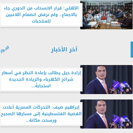
الأهلي: قرار الانسحاب من الدوري جاء
بالاجماع.. ولم نرفض انضمام اللاعبين
للمنتخبات
آخر الأخبار
إرادة جيل يطالب بإعادة النظر في أسعار
شرائح الكهرباء والزيادة الجديدة
استجابةً...
إبراهيم ضيف: التحركات المصرية أعادت
القضية الفلسطينية إلى مسارها الصحيح
ورسخت مكانة...