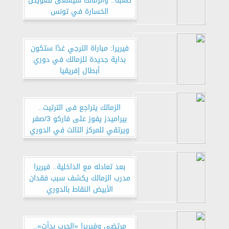
صعبة.. والزمالك سيسعى لتعويض
الخسارة في تونس
فيريرا: مباراة الترجي غدًا ستكون
بداية جديدة للزمالك في دوري
أبطال إفريقيا
الزمالك يتراجع فى الترتيت..
بيراميدز يفوز على فاركو 3/صفر
ويرتقي للمركز الثالث في الدوري
الممتاز
بعد تعادله مع الداخلية.. فيريرا
مدرب الزمالك يكشف سبب فقدان
الأبيض النقاط بالدوري
مرتضى وفيريرا «الحرب بدأت»..