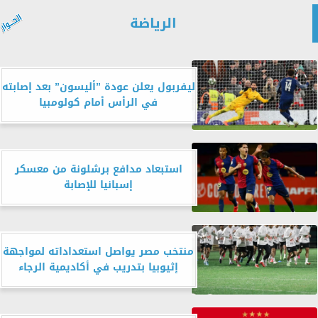
الرياضة
ليفربول يعلن عودة ”أليسون” بعد إصابته
في الرأس أمام كولومبيا
استبعاد مدافع برشلونة من معسكر
إسبانيا للإصابة
منتخب مصر يواصل استعداداته لمواجهة
إثيوبيا بتدريب في أكاديمية الرجاء