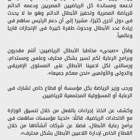
لدعمه ومساندة كل الرياضيين المصريين ودعمه الدائم
للرياضة المصرية وتحفيز الأبطال الدائم وهو ما لا يحدث
فى دول أخرى كثيرًا، مشيرا إلى أن دعم الرئيس ساهم فى
زيادة عدد الأبطال وحدوث طفرة كبيرة فى الإنجازات قاريا
وعالمياً.
وقال «صبحى» مخاطبا الأبطال الرياضيين: أنتم مقدرون
وبرامج الرعاية لكم تسير بشكل محترف وعلمى ومستدام،
ورسالتى لكل لاعبينا الأبطال على المستوى الإفريقى
والدولى والأولمبى «نحن معكم جميعا».
ورحب وزير الرياضة بكل مؤسسة أو قطاع خاص تشارك فى
الرعاية أو المسؤولية المجتمعية للرياضيين.
وكشف عن اتخاذ إجراءات بالفعل من خلال تنسيق الوزارة
مع الاتحادات الرياضية، قائلًا: «لدينا مؤسسات ساهمت فى
برامج رعاية الأبطال، فضلا عن شركات أنشأناها من خلال
القطاع الخاص لإدارة اللاعبين الأبطال بشكل محترف».