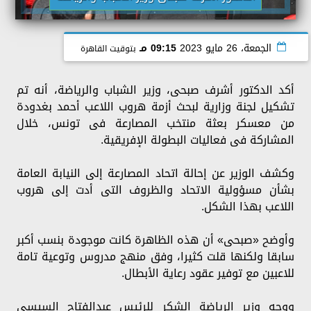
الجمعة، 26 مايو 2023
09:15 مـ
بتوقيت القاهرة
أكد الدكتور أشرف صبحى، وزير الشباب والرياضة، أنه تم
تشكيل لجنة وزارية لبحث أزمة هروب اللاعب أحمد بغدودة
من معسكر بعثة منتخب المصارعة فى تونس، خلال
المشاركة فى فعاليات البطولة الإفريقية.
وكشف الوزير عن إحالة اتحاد المصارعة إلى النيابة العامة
بشأن مسؤولية الاتحاد والظروف التى أدت إلى هروب
اللاعب بهذا الشكل.
وأوضح «صبحى» أن هذه الظاهرة كانت موجودة بنسب أكبر
سابقا ولكنها قلت كثيرا، وفق منهج مدروس وتوعية تامة
للاعبين مع توفير عقود رعاية الأبطال.
ووجه وزير الرياضة الشكر للرئيس عبدالفتاح السيسى