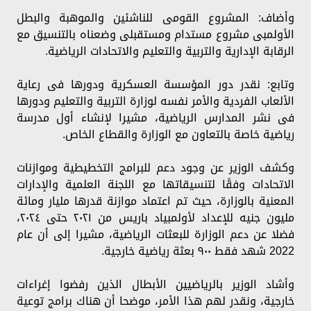
وأضاف: المشروع القومى للناشئين والموهبة والبطل
الأولمبى مشروع مستدام ومستقبلى وضعناه بالتنسيق مع
الرقابة الإدارية والتربية والتعليم والاتحادات الرياضية.
وتابع: نقدر دور المؤسسة العسكرية ودورها فى رعاية
الألعاب الفردية والأمر نفسه لوزارة التربية والتعليم ودورها
فى نشر المدارس الرياضية، مشيرا لإنشاء أول مدرسة
رياضية خاصة بالتعاون مع الوزارة والقطاع الخاص.
وكشف الوزير عن وجود دعم للبرامج التخطيطية وموازنات
الاتحادات وفقًا لتنسيقاتها مع اللجنة العلمية والإدارات
المعنية بالوزارة، حيث تم اعتماد موازنة قدرها مليار ومائة
مليون جنيه للإعداد لأولمبياد باريس من ٢٠٢١ حتى ٢٠٢٤،
فضلا عن دعم الوزارة للبعثات الرياضية، مشيرا إلى أن عام
2022 شهد فقط ٩٠٠ بعثة رياضية خارجية.
وأشاد الوزير بالرياضيين الأبطال الذين رفضوا إغراءات
خارجية، ونقدر لهم هذا الأمر، موضحا أن هناك برامج توعية