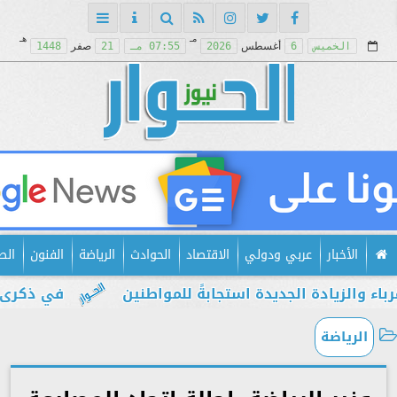
مـ
هـ
الخميس
6
أغسطس
2026
07:55 مـ
21
صفر
1448
الأخبار
عربي ودولي
الاقتصاد
الحوادث
الرياضة
الفنون
الص
يادة الجديدة استجابةً للمواطنين
في ذكرى يوليو.. 
الرياضة