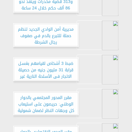
و313 قضية مخدرات وينفذ نحو
86 ألف حكم خلال 24 ساعة
مديرية أمن الوادي الجديد تنظم
حملة للتبرع بالدم في صفوف
رجال الشرطة
ضبط 3 أشخاص لقيامهم بغسـل
قرابة 31 مليون جنيه من حصيلة
الاتجار فى الأسلحة النارية غير
المرخصة
مقرر المحور المجتمعي بالحوار
الوطني: حريصون على استيعاب
كل وجهات النظر لضمان شمولية
تناول القضايا
مقرر المحور الاقتصادي بالحوار