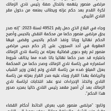
مرتضى منصور يتهمه بانتحال صفة رئيس نادي الزمالك
لكرة القدم بعد حكم عزله ويطالب بمنعه من دخول مقر
النادي الأبيض.
وجاء في البلاغ الذي حمل رقم 49521 لسنة 2023: "إنه صدر
بحق مرتضى منصور حكما من محكمة النقض بالحبس وأصبح
الحكم نهائيا وباتا ونفذ الحكم بالحبس وقضى فيها
العقوبة في أحد السجون، على إثر حكم حبس مرتضى
منصور تم رفع دعوى قضائية بعزله عن رئاسة نادي الزمالك
باعتباره قد صدر حكما نهائيا باتا ضده مما يخالف شروط
استمراره في رئاسة نادي الزمالك وصدر حكما من المحكمة
بعزل المبلغ ضده من رئاسة النادي وتم إعلان وزير الشباب
والرياضة بهذا القرار وبناء عليه صدر القرار بعزله من رئاسة
النادي واتخاذ الإجراءات نحو عقد انتخابات لرئاسة نادي
الزمالك بعد أن أصبح مقعد رئيس النادي خاليا بمجرد صدور
هذا الحكم".
وتابع: "مرتضى منصور ضرب بعرض الحائط أحكام القضاء