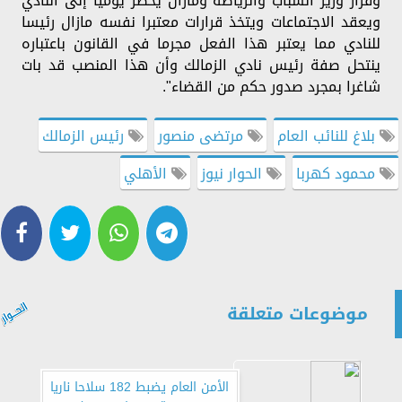
وقرار وزير الشباب والرياضة ومازال يحضر يوميا إلى النادي
ويعقد الاجتماعات ويتخذ قرارات معتبرا نفسه مازال رئيسا
للنادي مما يعتبر هذا الفعل مجرما في القانون باعتباره
ينتحل صفة رئيس نادي الزمالك وأن هذا المنصب قد بات
شاغرا بمجرد صدور حكم من القضاء".
بلاغ للنائب العام
مرتضى منصور
رئيس الزمالك
محمود كهربا
الحوار نيوز
الأهلي
موضوعات متعلقة
الأمن العام يضبط 182 سلاحا ناريا