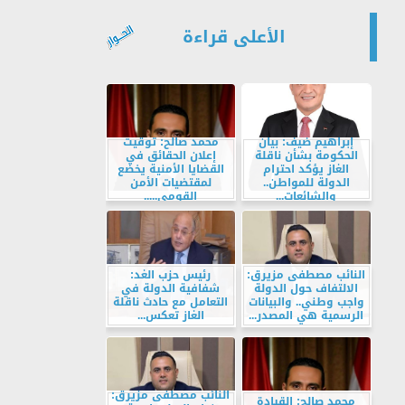
الأعلى قراءة
إبراهيم ضيف: بيان
محمد صالح: توقيت
الحكومة بشأن ناقلة
إعلان الحقائق في
الغاز يؤكد احترام
القضايا الأمنية يخضع
الدولة للمواطن..
لمقتضيات الأمن
والشائعات...
القومي.....
النائب مصطفى مزيرق:
رئيس حزب الغد:
الالتفاف حول الدولة
شفافية الدولة في
واجب وطني.. والبيانات
التعامل مع حادث ناقلة
الرسمية هي المصدر...
الغاز تعكس...
النائب مصطفى مزيرق:
محمد صالح: القيادة