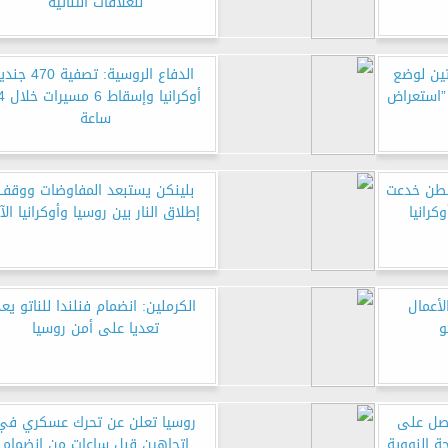
للعلاقات الثنائية
تين لوضع
الدفاع الروسية: تصفية 470 جن
”استعراض
أوكرانيا وإ
ساعة
شنطن خدعت
بلينكن يستبعد المفاوضات ووقف
كرانيا
إطلاق النار بين روسيا وأوكرانيا الآ
لأعمال
الكرملين: انضمام فنلندا للناتو يعد
و
تعديا على أمن روسيا
حصل على
روسيا تعلن عن تحرك عسكري في
ة النووية
اتجاهين قبل ساعات من انضمام