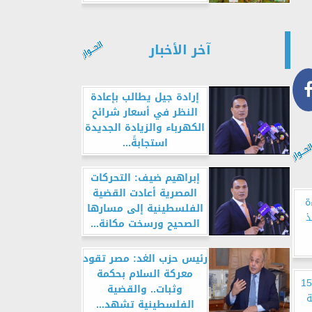
آخر الأخبار
إرادة جيل يطالب بإعادة
النظر في أسعار شرائح
الكهرباء والزيادة الجديدة
استجابةً...
إبراهيم ضيف: التحركات
المصرية أعادت القضية
ة
الفلسطينية إلى مسارها
ذ
الصحيح ورسخت مكانة...
رئيس حزب الغد: مصر تقود
معركة السلام بحكمة
لخارجية الروسية: قرار النرويج طرد 15
وثبات.. والقضية
ة
الفلسطينية تشهد...