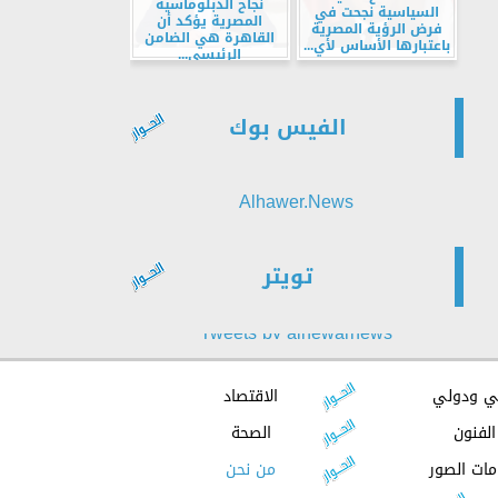
نجاح الدبلوماسية
السياسية نجحت في
المصرية يؤكد أن
فرض الرؤية المصرية
القاهرة هي الضامن
باعتبارها الأساس لأي...
الرئيسي...
الفيس بوك
Alhawer.News
تويتر
Tweets by alhewarnews
ي ودولي
الاقتصاد
الفنون
الصحة
مات الصور
من نحن