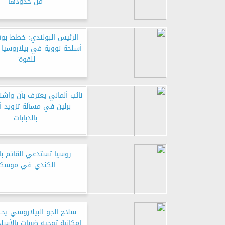
من حدودها
الرئيس البولندي: خطط بو
أسلحة نووية في بيلاروسيا 
للقوة”
نائب ألماني يعترف بأن وا
برلين في مسألة تزويد أو
بالدبابات
روسيا تستدعي القائم با
الكندي في موسك
سلاح الجو البيلاروسي ي
إمكانية توجيه ضربات بالأسلح