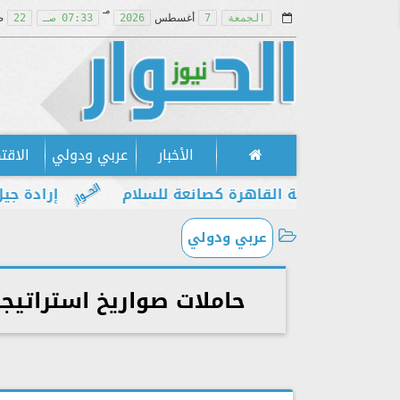
مـ
الجمعة
7
أغسطس
2026
07:33 صـ
22
ص
الأخبار
عربي ودولي
الاقت
ت مكانة القاهرة كصانعة للسلام
إرادة جيل يطالب
عربي ودولي
حاملات صواريخ استراتيج