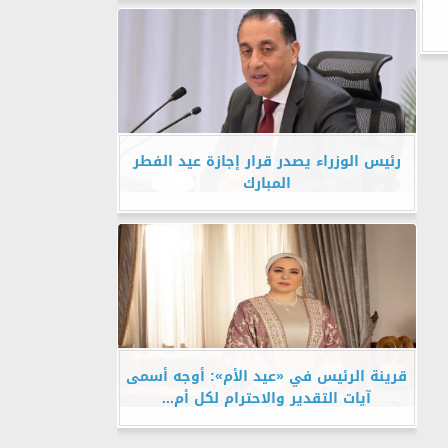
رئيس الوزراء يصدر قرار إجازة عيد الفطر
المبارك
قرينة الرئيس في «عيد الأم»: أوجه أسمى
آيات التقدير والاحترام لكل أم...