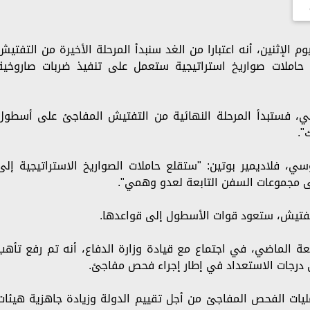
 الإثنين، أنه اعتبارا من الغد سنبدأ المرحلة الأخيرة من التفتيش
املات صواريخ استراتيجية ستعمل على تنفيذ ضربات صاروخية
سي، فستبدأ المرحلة النهائية من التفتيش المفاجئ على أسطول
ي، فلاديمير بوتين: "ستقلع حاملات الصواريخ الاستراتيجية إلى
 مجموعات السفن التابعة لعدو وهمي".
لتفتيش، ستعود قوات الأسطول إلى قواعدها.
عة الماضي، في اجتماع مع قيادة وزارة الدفاع، أنه تم رفع تأهب
درجات الاستعداد في إطار إجراء فحص مفاجئ.
ليات الفحص المفاجئ من أجل تقييم الدولة وزيادة جاهزية هيئات