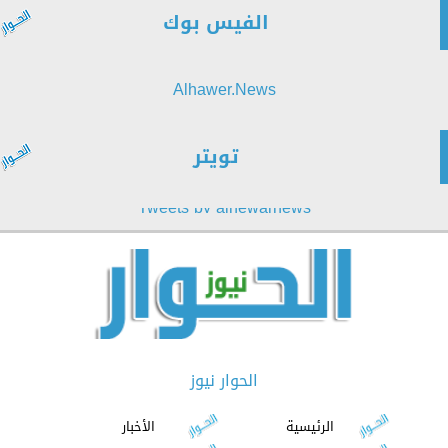
الفيس بوك
Alhawer.News
تويتر
Tweets by alhewarnews
الحوار نيوز
الرئيسية
الأخبار