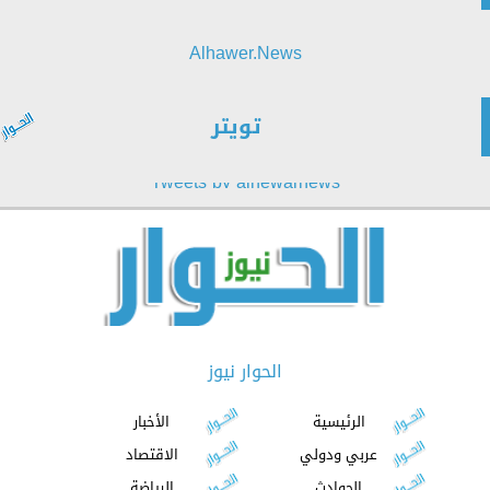
Alhawer.News
تويتر
Tweets by alhewarnews
الحوار نيوز
الرئيسية
الأخبار
عربي ودولي
الاقتصاد
الحوادث
الرياضة