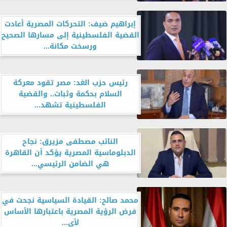
إبراهيم ضيف: التحركات المصرية أعادت
القضية الفلسطينية إلى مسارها الصحيح
ورسخت مكانة...
رئيس حزب الغد: مصر تقود معركة
السلام بحكمة وثبات.. والقضية
الفلسطينية تشهد...
النائب مصطفى مزيرق: نجاح
الدبلوماسية المصرية يؤكد أن القاهرة
هي الضامن الرئيسي...
محمد صالح: القيادة السياسية نجحت في
فرض الرؤية المصرية باعتبارها الأساس
لأي...