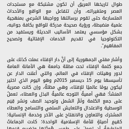
طوال تاريخها العريق أن تكون مشتبكة مع مستجدات
العصر ومتغيراته، وأن تتفاعل مع الواقع والأحداث
المتسارعة حتى تقوم برسالتها وواجبها الشرعي بمنهجية
علمية منضبطة، ورؤية صحيحة مدركة للواقع بكافة جوانبه،
بشكل مؤسسي يعتمد الأساليب الحديثة ويستفيد من
التكنولوجيا في تقديم الخدمات الإفتائية وتصحيح
المفاهيم".
وأشار مفتي الجمهورية إلى أنَّ دار الإفتاء عملت كذلك على
جمع كلمة الإفتاء تحت مظلة جامعة هي الأمانة العامة
لدور وهيئات الإفتاء في العالم، والتي أعلنت الدار عن
تأسيسها يوم 15 ديسمبر 2015م وهو اليوم الذي اختير
ليكون يومًا عالميًا للإفتاء، وهي مظلةٌ، وإن كانت مصريةَ
المنشأ؛ فهي أمميةُ التوجه عالميةُ البذل والعطاء، تعملُ
على جمع الكلمة ولَمِّ الشمل وتوحيد الصف ونشر قِيَم
الوسطية والاعتدال والتعايش السلمي والتسامح والعطاء
المشترك والتعاون والانفتاح على الآخر وخدمة الإنسانية؛
كقيمٍ أصيلةٍ للأمة الإسلامية الواحدة؛ كادت الجماعاتُ
المتطرفةُ أن تعملَ على طمس هُويَّتها وتضييع قِيَمها