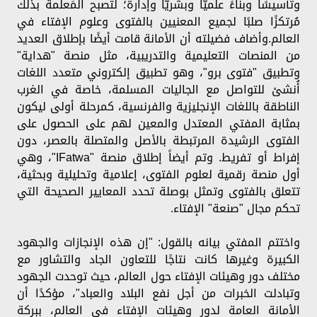
وتأسيسًا وبناءً علميًّا وبشريًّا وإدارةً؛ لتصبح المَعلمة بذلك
مُرتكزًا صلبًا لجميع المعنيين بالفتوى وعلوم الإفتاء في
العالم.وأضاف فضيلته أن الأمانة قامت أيضًا بإطلاق العديد
من المنصات التعليمية والتدريبية، مثل منصة "هداية"
وتطبيق "فتوى برو"، وهو تطبيق إلكتروني متعدد اللغات
أُنشئ للتواصل مع الجاليات المسلمة، خاصة في الغرب
الناطقة باللغات الإنجليزية والفرنسية، كمرحلة أولى ليكون
بمثابة المفتي المعتدل والمعين لهم على الحصول على
الفتوى الرشيدة المرتبطة بالأصل والمتصلة بالعصر، دون
إفراط أو تفريط. وتم أيضاً إطلاق منصة "IFatwa"، وهي
أول منصة رقمية لعلوم الفتوى، إعلامية وتحليلية وبحثية،
تتعلق بالفتوى وتمثل بوصلة تحدد المعايير الصحيحة التي
تحكم مجال "صنعة" الإفتاء.
واختتم المفتي بيانه بالقول: "إن هذه الإنجازات والجهود
الكبيرة وغيرها كانت نتاجًا للتعاون الجاد والتشاور مع
مختلف دور وهيئات الإفتاء حول العالم، حيث توحدت الجهود
وتبادلت الخبرات من أجل نفع البلاد والعباد"، مؤكدًا أن
الأمانة العامة لدور وهيئات الإفتاء في العالم، ببركة