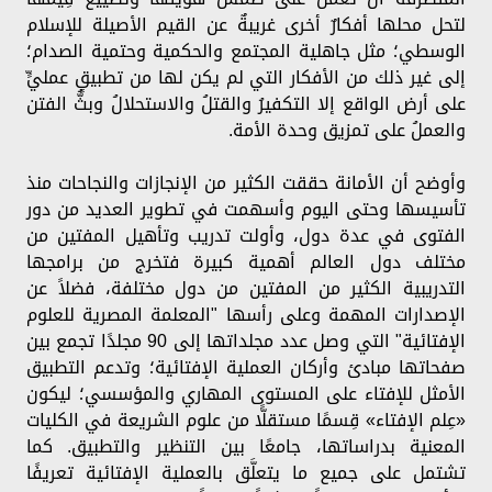
لتحل محلها أفكارٌ أخرى غريبةٌ عن القيم الأصيلة للإسلام
الوسطي؛ مثل جاهلية المجتمع والحكمية وحتمية الصدام؛
إلى غير ذلك من الأفكار التي لم يكن لها من تطبيقٍ عمليٍّ
على أرض الواقع إلا التكفيرُ والقتلُ والاستحلالُ وبثُّ الفتن
والعملُ على تمزيق وحدة الأمة.
وأوضح أن الأمانة حققت الكثير من الإنجازات والنجاحات منذ
تأسيسها وحتى اليوم وأسهمت في تطوير العديد من دور
الفتوى في عدة دول، وأولت تدريب وتأهيل المفتين من
مختلف دول العالم أهمية كبيرة فتخرج من برامجها
التدريبية الكثير من المفتين من دول مختلفة، فضلاً عن
الإصدارات المهمة وعلى رأسها "المعلمة المصرية للعلوم
الإفتائية" التي وصل عدد مجلداتها إلى 90 مجلدًا تجمع بين
صفحاتها مبادئ وأركان العملية الإفتائية؛ وتدعم التطبيق
الأمثل للإفتاء على المستوى المهاري والمؤسسي؛ ليكون
«عِلم الإفتاء» قِسمًا مستقلًّا من علوم الشريعة في الكليات
المعنية بدراساتها، جامعًا بين التنظير والتطبيق. كما
تشتمل على جميع ما يتعلَّق بالعملية الإفتائية تعريفًا