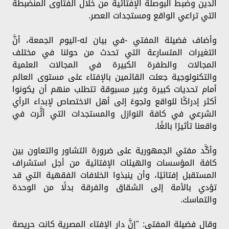
الدين وضبط البوصلة الإفتائية من خلال الفتاوى المنضبطة
التي تراعي الواقع ومستجدات العصر.
وأضاف فضيلة المفتي -في بيان له-اليوم الجمعة، أنَّ
التغيرات المتسارعة التي تحدث من حولنا في مختلف
المجالات والطفرة الكبيرة في المجالات العلمية
والتكنولوجية جعلت القائمين بالإفتاء على مستوى العالم
أمام تحديات كبيرة وغير مسبوقة تتطلب منهم أن يكونوا
أكثر إدراكًا للواقع ولجوءً إلى أهل الاختصاص لإبداء الرأي
الشرعي في كافة النوازل والمستجدات التي أثَّرت في
واقعنا تأثيرًا بالغًا.
وأكَّد مفتي الجمهورية على ضرورة التشاور والتعاون بين
كافة المؤسسات والهيئات الإفتائية من أجل استشراف
المستقبل إفتائيًا، وأن ينبذوا الخلافات الفقهية التي قد
تؤدي بالأمة إلى الشقاق والفرقة بدلًا من الوحدة
والتماسك.
وقال فضيلة المفتي: "إنَّ دار الإفتاء المصرية كانت حريصة