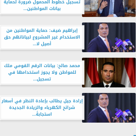
تسجيل خطوط المحمول ضرورة لحماية
بيانات المواطنين...
إبراهيم ضيف: حماية المواطنين من
الاستخدام غير المشروع لبياناتهم حق
أصيل لا...
محمد صالح: بيانات الرقم القومي ملك
للمواطن ولا يجوز استخدامها في
تسجيل...
إرادة جيل يطالب بإعادة النظر في أسعار
شرائح الكهرباء والزيادة الجديدة
استجابةً...