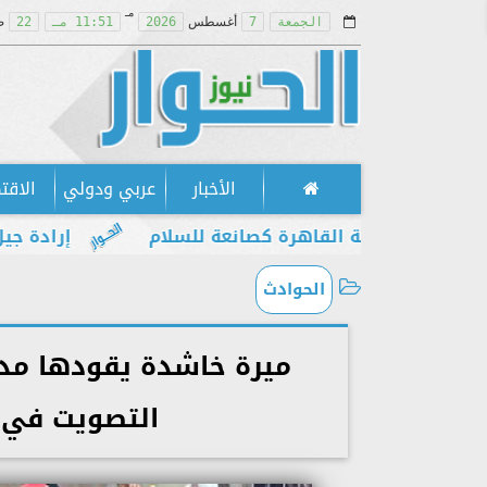
مـ
الجمعة
7
أغسطس
2026
11:51 مـ
22
ص
الأخبار
عربي ودولي
الاقت
مكانة القاهرة كصانعة للسلام
إرادة جيل يطالب بإ
الحوادث
ميرة خاشدة يقودها مدي
التصويت في ا