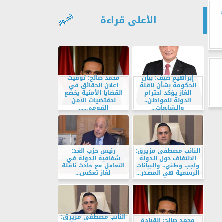
الأعلى قراءة
إبراهيم ضيف: بيان
محمد صالح: توقيت
الحكومة بشأن ناقلة
إعلان الحقائق في
الغاز يؤكد احترام
القضايا الأمنية يخضع
الدولة للمواطن..
لمقتضيات الأمن
والشائعات...
القومي.....
النائب مصطفى مزيرق:
رئيس حزب الغد:
الالتفاف حول الدولة
شفافية الدولة في
واجب وطني.. والبيانات
التعامل مع حادث ناقلة
الرسمية هي المصدر...
الغاز تعكس...
النائب مصطفى مزيرق:
محمد صالح: القيادة