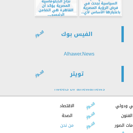
نجاح الدبلوماسية
السياسية نجحت في
المصرية يؤكد أن
فرض الرؤية المصرية
القاهرة هي الضامن
باعتبارها الأساس لأي...
الرئيسي...
الفيس بوك
Alhawer.News
تويتر
Tweets by alhewarnews
ي ودولي
الاقتصاد
الفنون
الصحة
مات الصور
من نحن