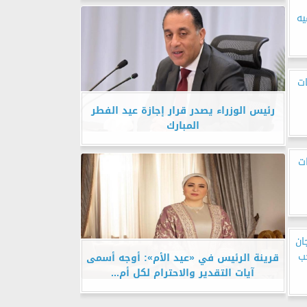
يه
ات
رئيس الوزراء يصدر قرار إجازة عيد الفطر
المبارك
ات
ان
ب
قرينة الرئيس في «عيد الأم»: أوجه أسمى
آيات التقدير والاحترام لكل أم...