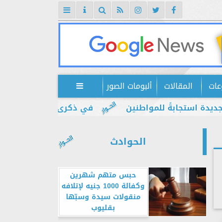
عات
المقالات
ألبومات الصور

جابةً للمواطنين
في ذكرى يوليو.. إبراهيم ضيف: م
الحوادث
حبس متهم شهرين
وكفالة 1000 جنيه لإتلافه
منقولات سيدة وسبّها
بقليوب