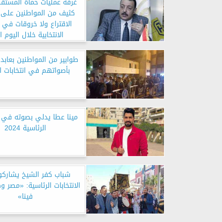
غرفة عمليات حماة المستقب
كثيف من المواطنين على 
الاقتراع ولا خروقات في ا
الانتخابية خلال اليوم ا
طوابير من المواطنين بعابدي
بأصواتهم في انتخابات ا
مينا عطا يدلي بصوته في ال
الرئاسية 2024
شباب كفر الشيخ يشارك
الانتخابات الرئاسية: «مصر
فينا»