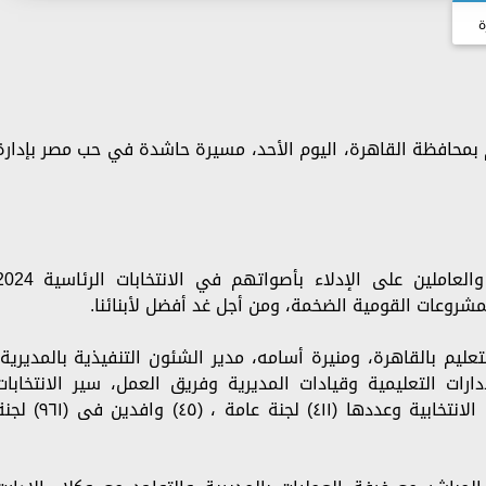
ة
م بمحافظة القاهرة، اليوم الأحد، مسيرة حاشدة في حب مصر بإدارة
حثّ مدير المديرية في بيان له، المعلمين والعاملين على الإدلاء بأصواتهم في الانتخابات
مشروعات القومية الضخمة، ومن أجل غد أفضل لأبنائنا.
عليم بالقاهرة، ومنيرة أسامه، مدير الشئون التنفيذية بالمديرية،
ارات التعليمية وقيادات المديرية وفريق العمل، سير الانتخابات
الرئاسية ٢٠٢٤ فى يومها الأول بمقار اللجان الانتخابية وعددها (٤١١) لجنة عامة ، (٤٥) وافدين 