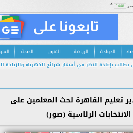
هـ
فر
1448
صاد
الحوادث
الرياضة
الفنون
الصحة
المنو
عادة النظر في أسعار شرائح الكهرباء والزيادة الجديدة است
ر تعليم القاهرة لحث المعلمين على
لانتخابات الرئاسية (صور)