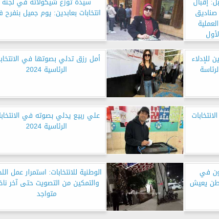
ل: إقبال
سيدة توزع شيكولاتة في لجنة
صناديق
انتخابات بعابدين: يوم جميل بنفرح ف
لعملية
لأول
ن للإدلاء
أمل رزق تدلي بصوتها في الانتخاب
لرئاسة
الرئاسية 2024
انتخابات
علي ربيع يدلي بصوته في الانتخاب
الرئاسية 2024
ون في
الوطنية للانتخابات: استمرار عمل اللج
 وطن يعيش
والتمكين من التصويت حتى آخر ناخ
متواجد