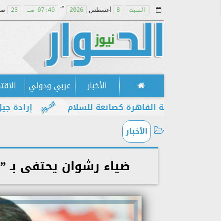
مـ
السبت
8
أغسطس
2026
07:49 صـ
23
صف
الأخبار
عربي ودولي
الاقت
 مكانة القاهرة كصانعة للسلام
إرادة جيل يطالب ب
الأخبار
ضياء رشوان يحتفى بـ ”ع