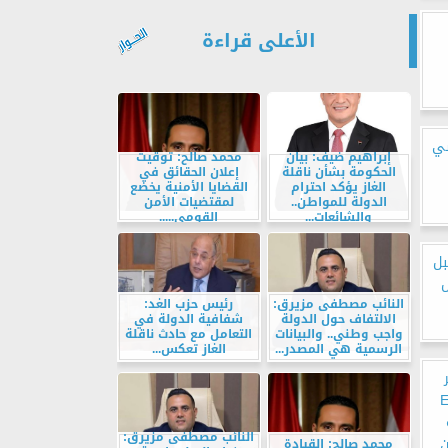
الأعلى قراءة
سي
إبراهيم ضيف: بيان
محمد صالح: توقيت
الحكومة بشأن ناقلة
إعلان الحقائق في
الغاز يؤكد احترام
القضايا الأمنية يخضع
الدولة للمواطن..
لمقتضيات الأمن
والشائعات...
القومي.....
بل
ل
النائب مصطفى مزيرق:
رئيس حزب الغد:
الالتفاف حول الدولة
شفافية الدولة في
واجب وطني.. والبيانات
التعامل مع حادث ناقلة
الرسمية هي المصدر...
الغاز تعكس...
Egyp
النائب مصطفى مزيرق:
محمد صالح: القيادة
ن