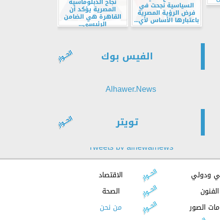
نجاح الدبلوماسية
السياسية نجحت في
المصرية يؤكد أن
فرض الرؤية المصرية
القاهرة هي الضامن
باعتبارها الأساس لأي...
الرئيسي...
الفيس بوك
Alhawer.News
تويتر
Tweets by alhewarnews
ي ودولي
الاقتصاد
الفنون
الصحة
مات الصور
من نحن