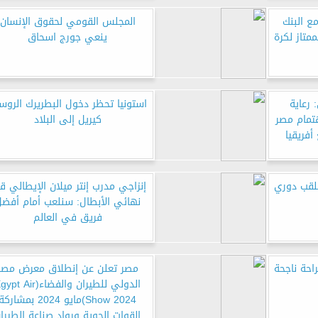
ع البنك
المجلس القومي لحقوق الإنسان
متاز لكرة
ينعي جورج اسحاق
 رعاية
استونيا تحظر دخول البطريرك الرو
تمام مصر
كيريل إلى البلاد
أفريقيا
بلقب دوري
إنزاجي مدرب إنتر ميلان الإيطالي ق
نهائي الأبطال: سنلعب أمام أفض
فريق في العالم
احة ناجحة
مصر تعلن عن إنطلاق معرض مصر
الدولي للطيران والفضاء(t Air
Show 2024)مايو 2024 بمشاركة
القوات الجوية ورواد صناعة الطيرا