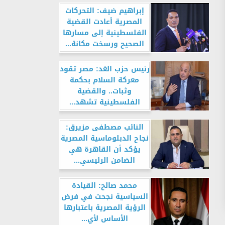
إبراهيم ضيف: التحركات
المصرية أعادت القضية
الفلسطينية إلى مسارها
الصحيح ورسخت مكانة...
رئيس حزب الغد: مصر تقود
معركة السلام بحكمة
وثبات.. والقضية
الفلسطينية تشهد...
النائب مصطفى مزيرق:
نجاح الدبلوماسية المصرية
يؤكد أن القاهرة هي
الضامن الرئيسي...
محمد صالح: القيادة
السياسية نجحت في فرض
الرؤية المصرية باعتبارها
الأساس لأي...