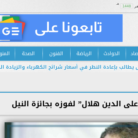
هـ
ر
1448
صاد
الحوادث
الرياضة
الفنون
الصحة
المنو
إعادة النظر في أسعار شرائح الكهرباء والزيادة الجديدة اس
لى الدين هلال” لفوزه بجائزة النيل