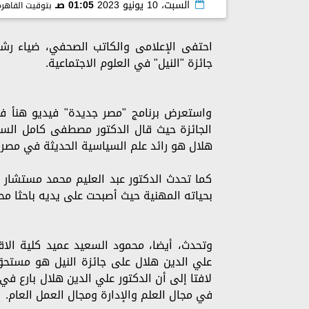
السبت، 10 يونيو 2023
01:05 صـ
بتوقيت القاهرة
احتفى الإعلامى والكاتب الصحفي، ضياء رش
جائزة "النيل" في العلوم الاجتماعية.
واستعرض برنامج "مصر جديدة" فيديو هنأ ف
الجائزة حيث قال الدكتور مصطفى كامل السيد
هلال هو رائد علم السياسية الحديثة في مصر،
كما تحدث الدكتور عبد العليم محمد مستشار مر
بحياته المهنية حيث أصبحت على يديه باحثا محت
وتحدث، أيضا، محمود السعيد عميد كلية الاقت
علي الدين هلال على جائزة النيل هو مستحق 
لافتا إلى أن الدكتور علي الدين هلال بارع ف
في مجال العلم والإدارة ومجال العمل العام.