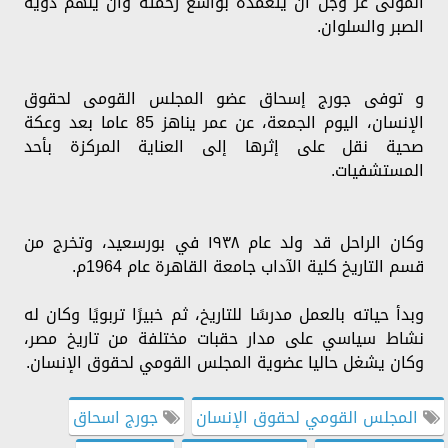
المولى عز وجل أن يتغمده بواسع رحمته وأن يلهم ذويه
الصبر والسلوان.
و توفى جورج إسحاق عضو المجلس القومى لحقوق
الإنسان، اليوم الجمعة، عن عمر يناهز 85 عاما بعد وعكة
صحية نقل على إثرها إلى العناية المركزة بأحد
المستشفيات.
وكان الراحل قد ولد عام ١٩٣٨ في بورسعيد، وتخرج من
قسم التاريخ كلية الآداب جامعة القاهرة عام 1964م.
وبدأ حياته بالعمل مدرسًا للتاريخ، ثم خبيرًا تربويًا وكان له
نشاط سياسي على مدار حقبات مختلفة من تاريخ مصر،
وكان يشغل حاليا عضوية المجلس القومي لحقوق الإنسان.
المجلس القومي لحقوق الإنسان
جورج اسحاق