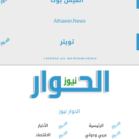
الفيس بوك
Alhawer.News
تويتر
Tweets by alhewarnews
الحوار نيوز
الرئيسية
الأخبار
عربي ودولي
الاقتصاد