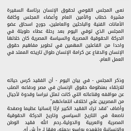
نعى المجلس القومي لحقوق الإنسان برئاسة السفيرة
مشيرة خطاب والأمين العام وأعضاء المجلس وكافة
الأمانات الفنية والباحثين والعاملين، جورج اسحاق عضو
المجلس الذي توفي اليوم بعد رحلة عطاء طويلة في
الحركة الحقوقية المصرية والسياسة المصرية كان خلالها
واحدا من الفاعلين المهمين في تطوير مفاهيم حقوق
الإنسان والدفاع عن كرامة الإنسان طوال تاريخه الممتد في
العمل العام.
وذكر المجلس - في بيان اليوم - أن الفقيد كرس حياته
للارتقاء بمنظومة حقوق الإنسان في مصر ودفاعه الصلب
عن مواقفه وقناعاته التي كانت تمثل نبراسا وقدوة لأجيال
من المصريين علي اختلاف انتماءتهم"
وأضاف "فقد ترك الفقيد الكبير ارثا إنسانيا عظيما وصفحة
ناصعة في التاريخ السياسي وتاريخ الحركة الحقوقية
المصرية والعربية والدولية..رحم الله فقيد الوطن
والإنسانية وتغمده بواسع رحمته، وفقا لـ «أ ش أ».