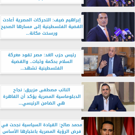
إبراهيم ضيف: التحركات المصرية أعادت
القضية الفلسطينية إلى مسارها الصحيح
ورسخت مكانة...
رئيس حزب الغد: مصر تقود معركة
السلام بحكمة وثبات.. والقضية
الفلسطينية تشهد...
النائب مصطفى مزيرق: نجاح
الدبلوماسية المصرية يؤكد أن القاهرة
هي الضامن الرئيسي...
محمد صالح: القيادة السياسية نجحت في
فرض الرؤية المصرية باعتبارها الأساس