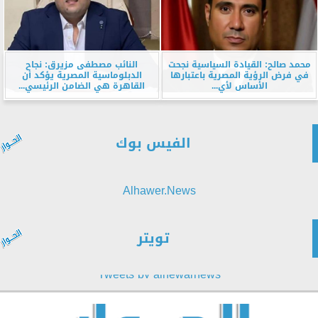
محمد صالح: القيادة السياسية نجحت
النائب مصطفى مزيرق: نجاح
في فرض الرؤية المصرية باعتبارها
الدبلوماسية المصرية يؤكد أن
الأساس لأي...
القاهرة هي الضامن الرئيسي...
الفيس بوك
Alhawer.News
تويتر
Tweets by alhewarnews