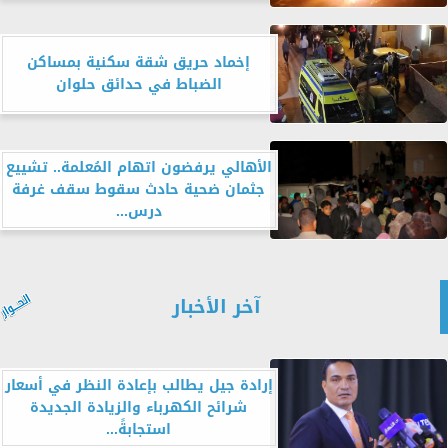
إخماد حريق شقة سكنية بمساكن
الضباط في حدائق حلوان
الأهالي يرفضون اتهام المُعلمة.. تشييع
جثمان ضحية حادث سقوط سقف غرفة
درس...
آخر الأخبار
إرادة جيل يطالب بإعادة النظر في أسعار
شرائح الكهرباء والزيادة الجديدة
استجابةً...