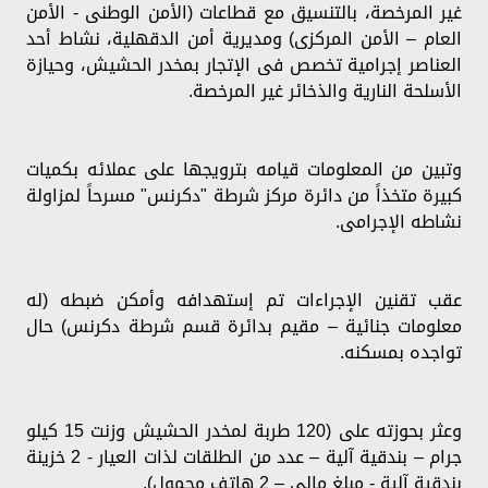
غير المرخصة، بالتنسيق مع قطاعات (الأمن الوطنى - الأمن
العام – الأمن المركزى) ومديرية أمن الدقهلية، نشاط أحد
العناصر إجرامية تخصص فى الإتجار بمخدر الحشيش، وحيازة
الأسلحة النارية والذخائر غير المرخصة.
وتبين من المعلومات قيامه بترويجها على عملائه بكميات
كبيرة متخذاً من دائرة مركز شرطة "دكرنس" مسرحاً لمزاولة
نشاطه الإجرامى.
عقب تقنين الإجراءات تم إستهدافه وأمكن ضبطه (له
معلومات جنائية – مقيم بدائرة قسم شرطة دكرنس) حال
تواجده بمسكنه.
وعثر بحوزته على (120 طربة لمخدر الحشيش وزنت 15 كيلو
جرام – بندقية آلية – عدد من الطلقات لذات العيار - 2 خزينة
بندقية آلية - مبلغ مالى – 2 هاتف محمول).