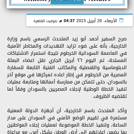
الأربعاء، 26 أبريل 2023
04:37 مـ
بتوقيت القاهرة
صرح السفير أحمد أبو زيد المتحدث الرسمي باسم وزارة
الخارجية، بأنه على ضوء تزايد التهديدات والمخاطر الأمنية
في العاصمة السودانية الخرطوم نتيجة استمرار الاشتباكات
المسلحة، تم اليوم ٢٦ أبريل الجاري نقل اعضاء البعثة
الدبلوماسية والقنصلية والمكاتب الفنية التابعة للسفارة
المصرية من الخرطوم في إطار اعاده تمركزها في موقع آخر
بالسودان، حتى تتمكن من ممارسة أعمالها ومتابعة عمليات
تنفيذ الخطة الوطنية لإجلاء المصريين بالسودان وفقاً لما
تقتضيه الظروف.
وأكد المتحدث باسم الخارجية، أن أجهزة الدولة المعنية
مستمرة في تقييم الوضع الأمني في السودان على مدار
الساعة، وتنفيذ الخطة الموضوعة لعمليات إجلاء المواطنين
بما يضمن إعادتهم إلى أرض الوطن بشكل آمن، مع مراعاة