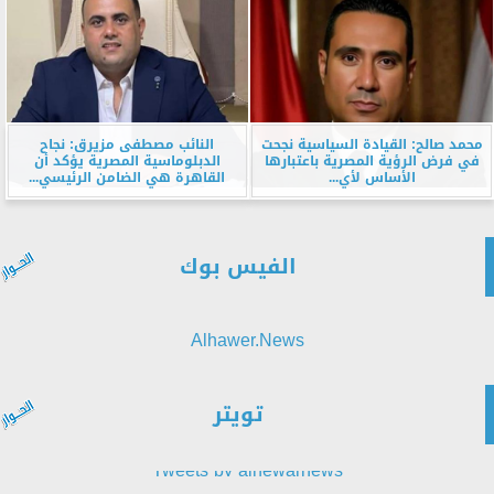
محمد صالح: القيادة السياسية نجحت
النائب مصطفى مزيرق: نجاح
في فرض الرؤية المصرية باعتبارها
الدبلوماسية المصرية يؤكد أن
الأساس لأي...
القاهرة هي الضامن الرئيسي...
الفيس بوك
Alhawer.News
تويتر
Tweets by alhewarnews