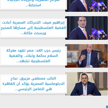
استجابةً...
إبراهيم ضيف: التحركات المصرية أعادت
القضية الفلسطينية إلى مسارها الصحيح
ورسخت مكانة...
رئيس حزب الغد: مصر تقود معركة
السلام بحكمة وثبات.. والقضية
الفلسطينية تشهد...
النائب مصطفى مزيرق: نجاح
الدبلوماسية المصرية يؤكد أن القاهرة
هي الضامن الرئيسي...