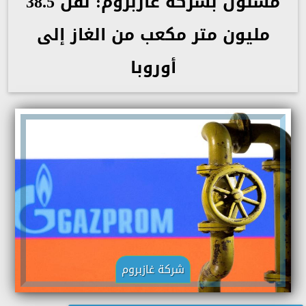
مسئول بشركة غازبروم: نقل 38.5
مليون متر مكعب من الغاز إلى
أوروبا
شركة غازبروم