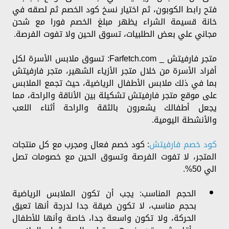
فتح رابط الكوبون، ثم اختيار نسخ كود الخصم ثم لصقه في
خانة قسيمة الشراء يظهر مبلغ الخصم فورا مع شحن
مجاني علي بعض الطلبيات، تسوق الحين ولا تفوت الفرصة.
متجر فارفيتش _ Farfetch.com: تسوق ملابس الأسرة لكل
أفراد الأسرة من خلال متجر الأزياء الشهير، متجر فارفيتش
بما في ذلك ملابس الأطفال الرياضية، حيث تجمع الملابس
على موقع متجر فارفيتش تشكيلة بين الأناقة والراحة، مما
يجعل أطفالك يشعرون بالثقة والراحة أثناء اللعب
والأنشطة اليومية.
كود خصم فارفيتش
: كود خصم فعال ومجرب مع كل منتجات
المتجر، لا تفوت الفرصة وتسوق الحين مع خصومات تصل
الي 50%.
الحجم المناسب: يجب أن تكون الملابس الرياضية
بحجم مناسب، لا تكون ضيقة جدا لدرجة أنها تعيق
الحركة، ولا تكون واسعة جدا، خاصة وأنها للأطفال