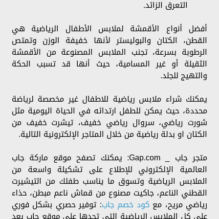
التعرق الزائد.
أفضل أنواع الأقمشة لملابس الأطفال الرياضية هي
القطن، الكتان والبوليستر لأنها خفيفة الوزن وتمتص
الرطوبة بسرعة، تجنب الملابس المصنوعة من الأقمشة
الثقيلة أو غير المسامية، حيث أنها قد تسبب الحكة
والتهيج للجلد.
يمكنك شراء ملابس رياضية للاطفال غير مخصصة لرياضة
محددة، حيث يمكن للطفل ارتدائه في الحياة اليومية مثل
شورت رياضي، سروال رياضي خفيف، تيشرت خفيف من
الكتان او بدلة رياضية من خلال المتاجر الإلكترونية التالية.
متجر جاب _ Gap.com: يمكنك تصفح موقع ماركة جاب
العالمية الإلكتروني للإطلاع على تشكيلة واسعة من
الملابس الرياضية وتسوق ما يناسب طفلك من التيشيرت
القطني الناعم، جاكيت مصنوع من قماش ناعم مبطن، حذاء
رياضي مريح، مع
كود خصم جاب
: توفير حصري بشكل فوري
على كل الملابس الرياضية التي تجدها على موقع جاب بعد