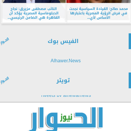
محمد صالح: القيادة السياسية نجحت
النائب مصطفى مزيرق: نجاح
في فرض الرؤية المصرية باعتبارها
الدبلوماسية المصرية يؤكد أن
الأساس لأي...
القاهرة هي الضامن الرئيسي...
الفيس بوك
Alhawer.News
تويتر
Tweets by alhewarnews