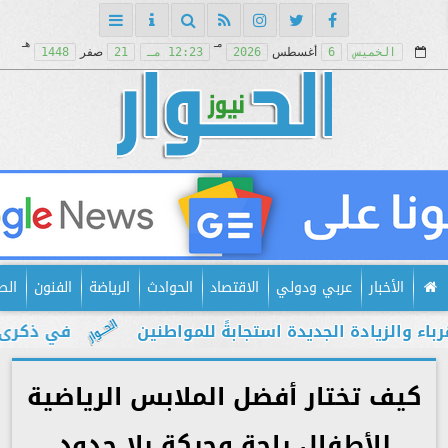
مـ
هـ
الخميس
6
أغسطس
2026
12:23 مـ
21
صفر
1448
الأخبار
عربي ودولي
الاقتصاد
الحوادث
الرياضة
الفنون
الص
زيادة الجديدة استجابةً للمواطنين
في ذكرى يوليو.
كيف تختار أفضل الملابس الرياضية
للأطفال راحة وحركة بلا حدود