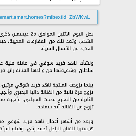
t.smart.smart.homes?mibextid=ZbWKwL
يحل اليوم الاثنين 
العديد من الأعمال الفنية.
ونشأت ناهد فريد شوفي في عائلة فنية عر
سلطان، وشقيقتها من والدها الفنانة رانيا ف
بينما تزوجت المنتجة ناهد فريد شوقي مرتين، 
تزوج مرة ثانية من الفنانة داليا البحيري وأن
الثانية من المخرج مدحت السباعي، وأنجبت منه
تزوج من الفنانة آية سماحة.
ويعد من أشهر أعمال ناهد فريد شوقي مسل
هيستريا للفنان الراحل أحمد زكي، وفيلم امرأ