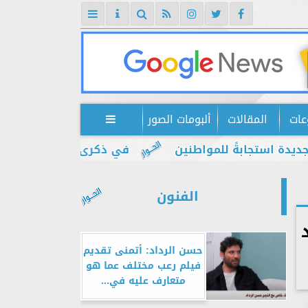
عات
المقالات
ألبومات الصور

تجابةً للمواطنين
في ذكرى يوليو.. إبراهيم ضيف: 
الفنون
حسن الرداد: أتمنى تقديم
فيلم رعب مختلف عما هو
متعارف عليه في...