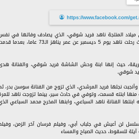
https://www.facebook.com/ge
الموافق 25 ديسمبر، ذكرى ميلاد المنتجة ناهد فريد شوقي، الذي يصادف وفاتها في نفس
الشهر، وتعد تلك من المفارقات العجيبة، حيث رحلت ناهد يوم 5 ديسمبر عن عمر يناهز الـ73 عاما، بعدما 
يقة، حيث إنها ابنة وحش الشاشة فريد شوقي، والفنانة هدى
ريد شوقي.
وأنجبت نجلها فريد المرشدي، الذي تزوج من الفنانة سوسن بدر، ثم
جب منها ابنته قسمت، وتوفي في حادث سير، بينما تزوجت ناهد للمرة
 ابنتها الفنانة ناهد السباعي، وابنها المخرج محمد السباعي الذي
سل لن أعيش في جلباب أبي، وفيلم فرسان آخر الزمن، وفيلم
ة آيلة للسقوط، حديث الصباح والمساء