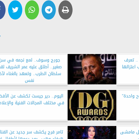
. تعرف
جورج وسوف.. لمع نجمه في سن
اعتزالها
صغير.. أطلق عليه عمر الشريف لق
سلطان الطرب.. وتعهد بالغناء لآخ
نفس
وح واحدة”
اليوم.. دير جيست تكشف عن الأفض
في مختلف المجالات الفنية والإعلام
بل مامشى
تامر فرج يكشف سر جديد عن الفنان
ي
هيفاء وهبي بعد دعمها لأطفال غز