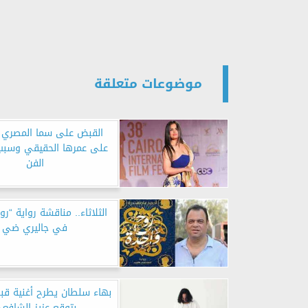
موضوعات متعلقة
القبض على سما المصري .
على عمرها الحقيقي وسبب 
الفن
الثلاثاء.. مناقشة رواية “ر
في جاليري ضي
بهاء سلطان يطرح أغنية ق
بتوقع عزيز الشافع