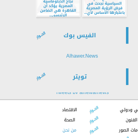
نجاح الدبلوماسية
السياسية نجحت في
المصرية يؤكد أن
فرض الرؤية المصرية
القاهرة هي الضامن
باعتبارها الأساس لأي...
الرئيسي...
الفيس بوك
Alhawer.News
تويتر
Tweets by alhewarnews
ي ودولي
الاقتصاد
الفنون
الصحة
مات الصور
من نحن