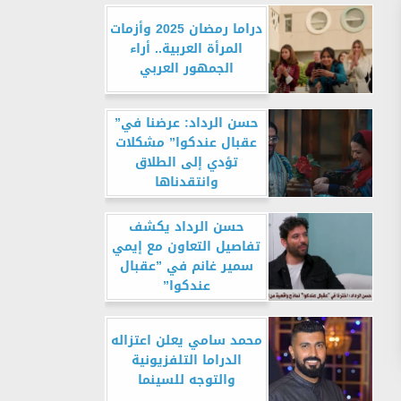
دراما رمضان 2025 وأزمات
المرأة العربية.. أراء
الجمهور العربي
حسن الرداد: عرضنا في”
عقبال عندكوا” مشكلات
تؤدي إلى الطلاق
وانتقدناها
حسن الرداد يكشف
تفاصيل التعاون مع إيمي
سمير غانم في ”عقبال
عندكوا”
محمد سامي يعلن اعتزاله
الدراما التلفزيونية
والتوجه للسينما