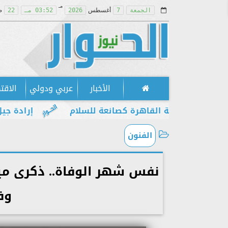
مـ
الجمعة
7
أغسطس
2026
03:52 مـ
22
ص
الأخبار
عربي ودولي
الاقت
 مكانة القاهرة كصانعة للسلام
إرادة جيل يطالب ب
الفنون
نفس شهر الوفاة.. ذكرى ميل
وفات