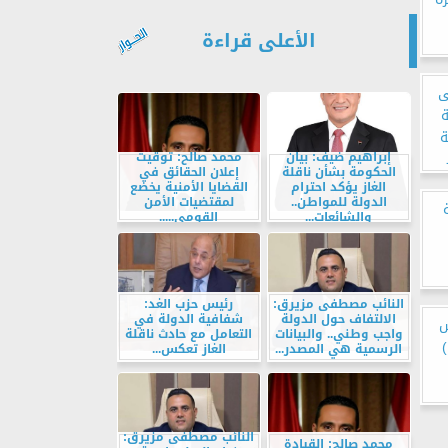
الأعلى قراءة
ى
ة
ة
إبراهيم ضيف: بيان
محمد صالح: توقيت
الحكومة بشأن ناقلة
إعلان الحقائق في
الغاز يؤكد احترام
القضايا الأمنية يخضع
الدولة للمواطن..
لمقتضيات الأمن
والشائعات...
القومي.....
النائب مصطفى مزيرق:
رئيس حزب الغد:
الالتفاف حول الدولة
شفافية الدولة في
س
واجب وطني.. والبيانات
التعامل مع حادث ناقلة
الرسمية هي المصدر...
الغاز تعكس...
النائب مصطفى مزيرق:
محمد صالح: القيادة