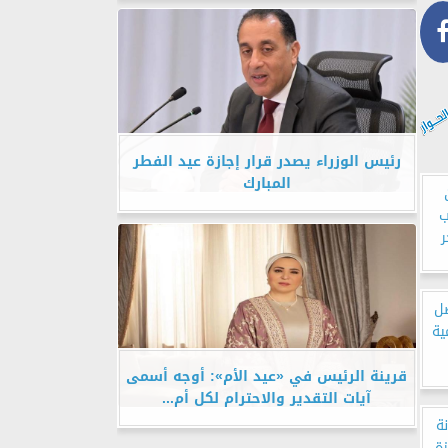
رئيس الوزراء يصدر قرار إجازة عيد الفطر
المبارك
ب
ر
ل
ية
قرينة الرئيس في «عيد الأم»: أوجه أسمى
آيات التقدير والاحترام لكل أم...
ة
ة