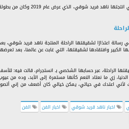
ويعد فيلم اللعبة الأمريكاني، آخر الأعمال التي انتجتها ناهد فريد شوقي، الذي عرض عام 2019 وكان من ب
راحلة
ي رسالة اعتذارًا لشقيقتها الراحلة المنتجة ناهد فريد شوقي، بعد
زنها الكبير وافتقادها لشقيقتها، التي غابت عن عالمنا، بعد تعرضها
ها الراحلة، عبر حسابها الشخصي بـ انستجرام، قالت فيه: للأسف
الدنيا، زي ما نعتاد النعم كأنها مستمرة إلى الأبد، وده من عيوب
ر لك لأني اعتدك في حياتي، يمكن خيالي كان أضعف من إني أتصور
ي
اخبار ناهد قريد شوقي
اخبار الفن
الفن