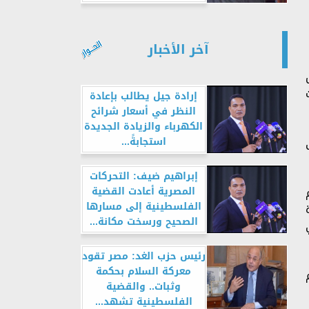
آخر الأخبار
قدمت
إرادة جيل يطالب بإعادة
النظر في أسعار شرائح
الكهرباء والزيادة الجديدة
استجابةً...
إبراهيم ضيف: التحركات
المصرية أعادت القضية
الفلسطينية إلى مسارها
الصحيح ورسخت مكانة...
رئيس حزب الغد: مصر تقود
معركة السلام بحكمة
وثبات.. والقضية
الفلسطينية تشهد...