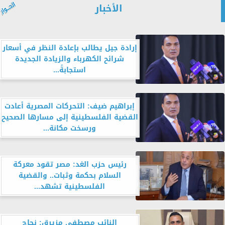
الأخبار
إرادة جيل يطالب بإعادة النظر في أسعار
شرائح الكهرباء والزيادة الجديدة
استجابةً...
إبراهيم ضيف: التحركات المصرية أعادت
القضية الفلسطينية إلى مسارها الصحيح
ورسخت مكانة...
رئيس حزب الغد: مصر تقود معركة
السلام بحكمة وثبات.. والقضية
الفلسطينية تشهد...
النائب مصطفى مزيرق: نجاح