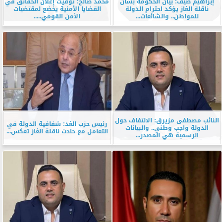
إبراهيم ضيف: بيان الحكومة بشأن
محمد صالح: توقيت إعلان الحقائق في
ناقلة الغاز يؤكد احترام الدولة
القضايا الأمنية يخضع لمقتضيات
للمواطن.. والشائعات...
الأمن القومي.....
النائب مصطفى مزيرق: الالتفاف حول
رئيس حزب الغد: شفافية الدولة في
الدولة واجب وطني.. والبيانات
التعامل مع حادث ناقلة الغاز تعكس...
الرسمية هي المصدر...