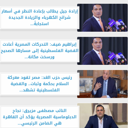
إرادة جيل يطالب بإعادة النظر في أسعار
شرائح الكهرباء والزيادة الجديدة
استجابةً...
إبراهيم ضيف: التحركات المصرية أعادت
القضية الفلسطينية إلى مسارها الصحيح
ورسخت مكانة...
رئيس حزب الغد: مصر تقود معركة
السلام بحكمة وثبات.. والقضية
الفلسطينية تشهد...
النائب مصطفى مزيرق: نجاح
الدبلوماسية المصرية يؤكد أن القاهرة
هي الضامن الرئيسي...