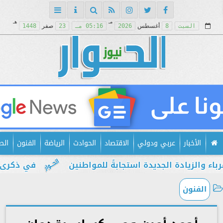
مـ
هـ
السبت
8
أغسطس
2026
05:16 مـ
23
صفر
1448
الأخبار
عربي ودولي
الاقتصاد
الحوادث
الرياضة
الفنون
الص
ة الجديدة استجابةً للمواطنين
في ذكرى يوليو.. إب
الفنون