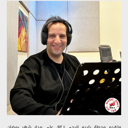
وتقدم محطة راديو إنرجي ٩٢.١، على مدار شهر رمضان