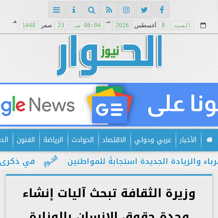
مـ
هـ
السبت
8
أغسطس
2026
08:04 صـ
23
صفر
1448
الأخبار
عربي ودولي
الاقتصاد
الحوادث
الرياضة
الفنون
الص
لزيادة الجديدة استجابةً للمواطنين
في ذكرى يوليو.
وزيرة الثقافة تبحث آليات إنشاء
وحدة حقوق الإنسان بالوزارة